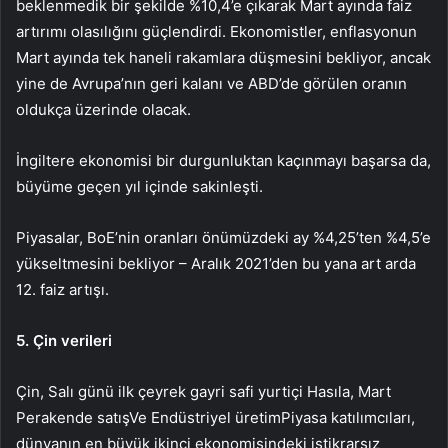
beklenmedik bir şekilde %10,4’e çıkarak Mart ayında faiz
artırımı olasılığını güçlendirdi. Ekonomistler, enflasyonun
Mart ayında tek haneli rakamlara düşmesini bekliyor, ancak
yine de Avrupa’nın geri kalanı ve ABD’de görülen oranın
oldukça üzerinde olacak.
İngiltere ekonomisi bir durgunluktan kaçınmayı başarsa da,
büyüme geçen yıl içinde sakinleşti.
Piyasalar, BoE’nin oranları önümüzdeki ay %4,25’ten %4,5’e
yükseltmesini bekliyor – Aralık 2021’den bu yana art arda
12. faiz artışı.
5. Çin verileri
Çin, Salı günü ilk çeyrek
gayri safi yurtiçi Hasıla
, Mart
Perakende satış
Ve
Endüstriyel üretim
Piyasa katılımcıları,
dünyanın en büyük ikinci ekonomisindeki istikrarsız