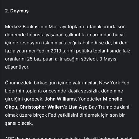
2. Doymuş
Merkez Bankası’nın Mart ayı toplantı tutanaklarında son
dönemde finansta yaşanan çalkantıların ardından bu yıl
içinde resesyon riskinin artacağı kabul edilse de, birden
fazla yatırımcı Fed’in 2019 tarihli politika toplantısında faiz
oranlarını 25 baz puan artıracağını söyledi. 3 Mayıs.
düşünüyor
.
Önümüzdeki birkaç gün içinde yatırımcılar, New York Fed
Liderinin toplantı öncesinde klasik sessizlik dönemine
girdiğini görecek.
John
Williams
, Yöneticiler
Michelle
Okçu
,
Christopher
Waller
Ve
Lisa
Aşçı
Bay Trump da dahil
olmak üzere birçok Fed yetkilisini dinlemek için son bir
şansı olacak.
ABD’de ayrı ayrı
mevcut ev satışları
, bir çift bölgesel imalat