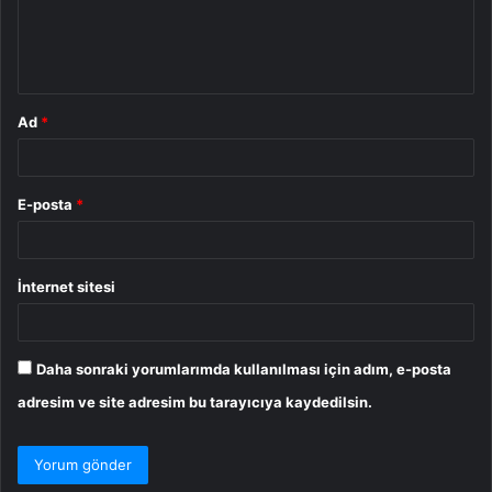
m
*
Ad
*
E-posta
*
İnternet sitesi
Daha sonraki yorumlarımda kullanılması için adım, e-posta
adresim ve site adresim bu tarayıcıya kaydedilsin.