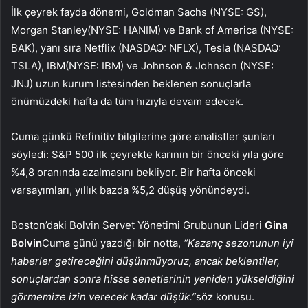
İlk çeyrek fayda dönemi, Goldman Sachs (NYSE:
GS
),
Morgan Stanley
(NYSE:
HANIM
) ve Bank of America (NYSE:
BAK
), yanı sıra Netflix (NASDAQ:
NFLX
), Tesla (NASDAQ:
TSLA
),
IBM
(NYSE:
IBM
) ve Johnson & Johnson (NYSE:
JNJ
) uzun kurum listesinden beklenen sonuçlarla
önümüzdeki hafta da tüm hızıyla devam edecek.
Cuma günkü Refinitiv bilgilerine göre analistler şunları
söyledi:
S&P 500
ilk çeyrekte karının bir önceki yıla göre
%4,8 oranında azalmasını bekliyor. Bir hafta önceki
varsayımları, yıllık bazda %5,2 düşüş yönündeydi.
Boston’daki Bolvin Servet Yönetimi Grubunun Lideri
Gina
Bolvin
Cuma günü yazdığı bir notta,
“Kazanç sezonunun iyi
haberler getireceğini düşünmüyoruz, ancak beklentiler,
sonuçlardan sonra hisse senetlerinin yeniden yükseldiğini
görmemize izin verecek kadar düşük.”
söz konusu.