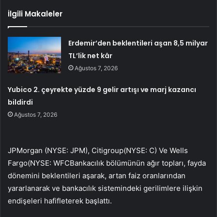
İlgili Makaleler
Erdemir’den beklentileri aşan 8,5 milyar
TL’lik net kâr
Ağustos 7, 2026
Yubico 2. çeyrekte yüzde 9 gelir artışı ve marj kazancı
bildirdi
Ağustos 7, 2026
JPMorgan (NYSE:
JPM
),
Citigroup
(NYSE:
C
) Ve
Wells
Fargo
(NYSE:
WFC
Bankacılık bölümünün ağır topları, fayda
dönemini beklentileri aşarak, artan faiz oranlarından
yararlanarak ve bankacılık sistemindeki gerilimlere ilişkin
endişeleri hafifleterek başlattı.