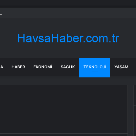
 soruşturmasında iş insanı Hüseyin Başaran’a tutuklama talebi
FA
HABER
EKONOMI
SAĞLIK
TEKNOLOJI
YAŞAM