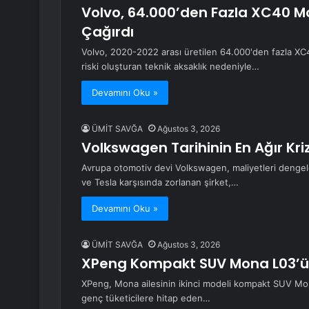
Volvo, 64.000’den Fazla XC40 Mo
Çağırdı
Volvo, 2020-2022 arası üretilen 64.000'den fazla XC40
riski oluşturan teknik aksaklık nedeniyle…
Devamını Oku »
ÜMİT SAVĞA
Ağustos 3, 2026
Volkswagen Tarihinin En Ağır Kriz
Avrupa otomotiv devi Volkswagen, maliyetleri dengele
ve Tesla karşısında zorlanan şirket,…
Devamını Oku »
ÜMİT SAVĞA
Ağustos 3, 2026
XPeng Kompakt SUV Mona L03’ü 
XPeng, Mona ailesinin ikinci modeli kompakt SUV Mona 
genç tüketicilere hitap eden…