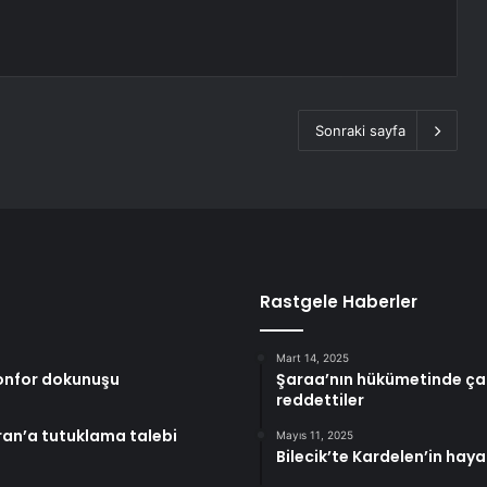
Sonraki sayfa
Rastgele Haberler
Mart 14, 2025
konfor dokunuşu
Şaraa’nın hükümetinde ça
reddettiler
ran’a tutuklama talebi
Mayıs 11, 2025
Bilecik’te Kardelen’in haya