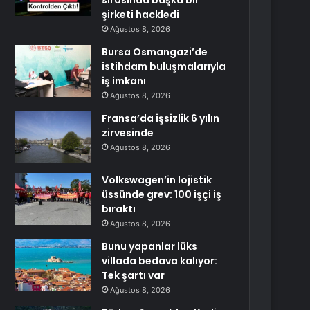
sırasında başka bir
şirketi hackledi
Ağustos 8, 2026
Bursa Osmangazi’de
istihdam buluşmalarıyla
iş imkanı
Ağustos 8, 2026
Fransa’da işsizlik 6 yılın
zirvesinde
Ağustos 8, 2026
Volkswagen’in lojistik
üssünde grev: 100 işçi iş
bıraktı
Ağustos 8, 2026
Bunu yapanlar lüks
villada bedava kalıyor:
Tek şartı var
Ağustos 8, 2026