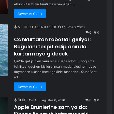
etkinlik tarihi ve tanıtılması beklenen…
Devamını Oku »
MEHMET HAZBİN KAZBEK
Ağustos 6, 2026
0
0
Cankurtaran robotlar geliyor:
Boğulanı tespit edip anında
kurtarmaya gidecek
Çin'de geliştirilen yeni bir su üstü robotu, boğulma
tehlikesi geçiren kişilere insan müdahalesine ihtiyaç
duymadan ulaşabilecek şekilde tasarlandı. QuadBoat
adı…
Devamını Oku »
ÜMİT SAVĞA
Ağustos 6, 2026
0
0
Apple ürünlerine zam yolda: