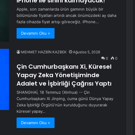
iPhone ile sınırlı kalmayacak!
Apple, son zamanlarda ürün gamının büyük bir
bölümünde fiyatları artırdı ancak önümüzdeki ay daha
fazla cihazda fiyat artışı göreceğiz. iPhone…
Devamını Oku »
MEHMET HAZBİN KAZBEK
Ağustos 5, 2026
0
0
Çin Cumhurbaşkanı Xi, Küresel
Yapay Zeka Yönetişiminde
Adalet ve İşbirliği Çağrısı Yaptı
SHANGHAİ, 18 Temmuz (Xinhua) -- Çin
Cumhurbaşkanı Xi Jinping, cuma günü Dünya Yapay
Zeka İşbirliği Örgütü'nün kurulduğunu duyurarak
küresel yapay…
Devamını Oku »