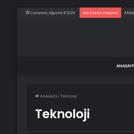
Ahbap
Cumartesi, Ağustos 8 2026
Son Dakika Haberleri
ANASAY
Anasayfa
/
Teknoloji
Teknoloji