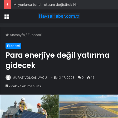
Milyonlarca turist rotasını değiştirdi: Herkes bu 3 ülkeye gidiyor
Menü
Anasayfa
/
Ekonomi
Ekonomi
Para enerjiye değil yatırıma
gidecek
MURAT VOLKAN AVCU
Eylül 17, 2023
0
15
2 dakika okuma süresi