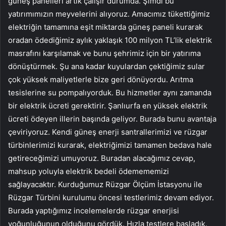
güneş panelleri artık çalışır durumda. Şimdi bu
yatırımımızın meyvelerini alıyoruz. Amacımız tükettiğimiz
elektriğin tamamına eşit miktarda güneş paneli kurarak
oradan ödediğimiz aylık yaklaşık 100 milyon TL’lik elektrik
masrafını karşılamak ve bunu şehrimiz için bir yatırıma
dönüştürmek. Şu ana kadar kuyulardan çektiğimiz sular
çok yüksek maliyetlerle bize geri dönüyordu. Arıtma
tesislerine su pompalıyorduk. Bu hizmetler aynı zamanda
bir elektrik ücreti gerektirir. Şanlıurfa en yüksek elektrik
ücreti ödeyen illerin başında geliyor. Burada bunu avantaja
çeviriyoruz. Kendi güneş enerji santrallerimizi ve rüzgar
türbinlerimizi kurarak, elektriğimizi tamamen bedava hale
getireceğimizi umuyoruz. Buradan alacağımız cevap,
mahsup yoluyla elektrik bedeli ödemememizi
sağlayacaktır. Kurduğumuz Rüzgar Ölçüm İstasyonu ile
Rüzgar Türbini kurulumu öncesi testlerimiz devam ediyor.
Burada yaptığımız incelemelerde rüzgar enerjisi
yoğunluğunun olduğunu gördük. Hızla testlere başladık.