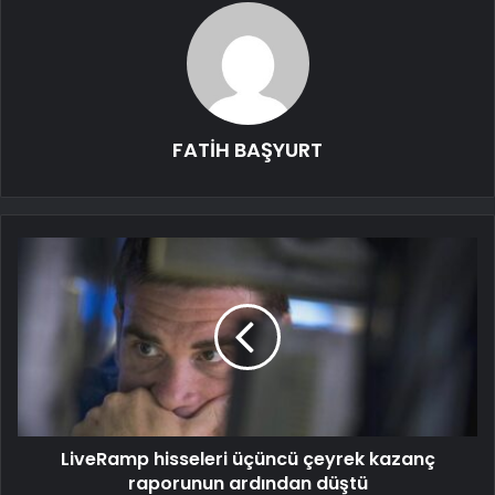
FATİH BAŞYURT
LiveRamp hisseleri üçüncü çeyrek kazanç
raporunun ardından düştü