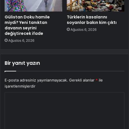
Gülistan Doku hamile
Türklerin kasalarını
miydi? Yeni tanıktan
soyanlar bakın kim çıktı
davanın seyrini
Ağustos 6, 2026
değiştirecek ifade
Ağustos 6, 2026
Bir yanıt yazın
E-posta adresiniz yayınlanmayacak.
Gerekli alanlar
*
ile
işaretlenmişlerdir
Y
o
r
u