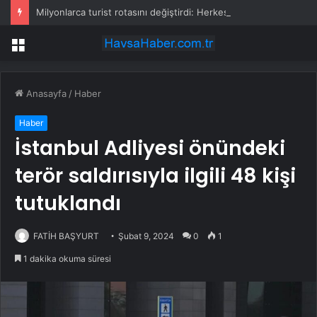
Milyonlarca turist rotasını değiştirdi: Herkes bu 3 ülkeye gidiyor
Menü
Anasayfa
/
Haber
Haber
İstanbul Adliyesi önündeki
terör saldırısıyla ilgili 48 kişi
tutuklandı
FATİH BAŞYURT
Şubat 9, 2024
0
1
1 dakika okuma süresi