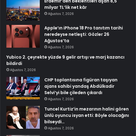
Erdemir’den beklentileri aşan 8,5
milyar TL’lik net kâr
Ağustos 7, 2026
Apple’ın iPhone 18 Pro tanıtım tarihi
neredeyse netleşti: Gözler 26
Ağustos’ta
Ağustos 7, 2026
Yubico 2. çeyrekte yüzde 9 gelir artışı ve marj kazancı
bildirdi
Ağustos 7, 2026
CHP toplantısına figüran taşıyan
ajans sahibi yandaş Abdülkadir
Selvi’yi bile çileden çıkardı
Ağustos 7, 2026
Tuncel Kurtiz’in mezarının halini gören
ünlü oyuncu isyan etti: Böyle olacağını
bilseydi…
Ağustos 7, 2026