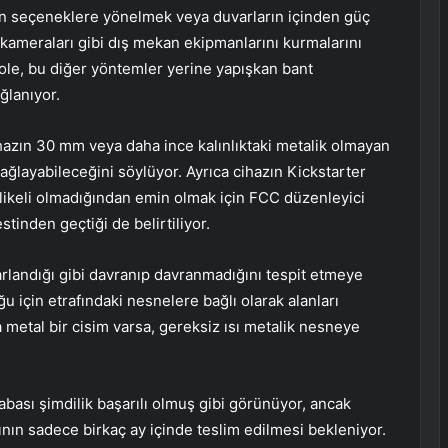
ışan seçeneklere yönelmek veya duvarların içinden güç
ameraları gibi dış mekan ekipmanlarını kurmalarını
Mole, bu diğer yöntemler yerine yapışkan bant
ğlanıyor.
ihazın 30 mm veya daha ince kalınlıktaki metalik olmayan
ğlayabileceğini söylüyor. Ayrıca cihazın Kickstarter
hlikeli olmadığından emin olmak için FCC düzenleyici
stinden geçtiği de belirtiliyor.
arlandığı gibi davranıp davranmadığını tespit etmeye
u için etrafındaki nesnelere bağlı olarak alanları
da metal bir cisim varsa, gereksiz ısı metalik nesneye
çabası şimdilik başarılı olmuş gibi görünüyor, ancak
nın sadece birkaç ay içinde teslim edilmesi bekleniyor.