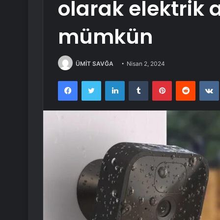
olarak elektrik
mümkün
ÜMİT SAVĞA
Nisan 2, 2024
Facebook
Twitter
LinkedIn
Tumblr
Pinterest
Reddit