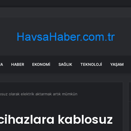
 ürünlerine zam yolda: iPhone ile sınırlı kalmayacak!
FA
HABER
EKONOMI
SAĞLIK
TEKNOLOJI
YAŞAM
osuz olarak elektrik aktarmak artık mümkün
cihazlara kablosuz