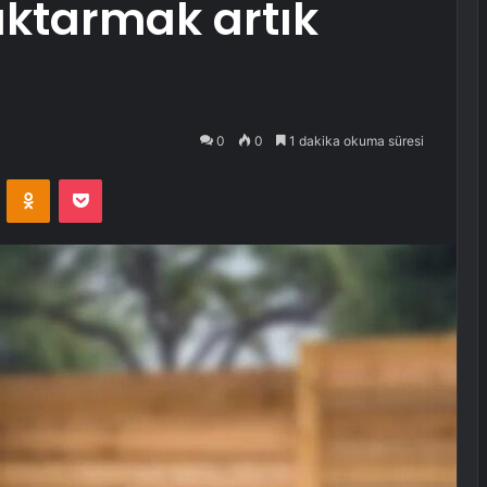
 aktarmak artık
0
0
1 dakika okuma süresi
VKontakte
Odnoklassniki
Pocket