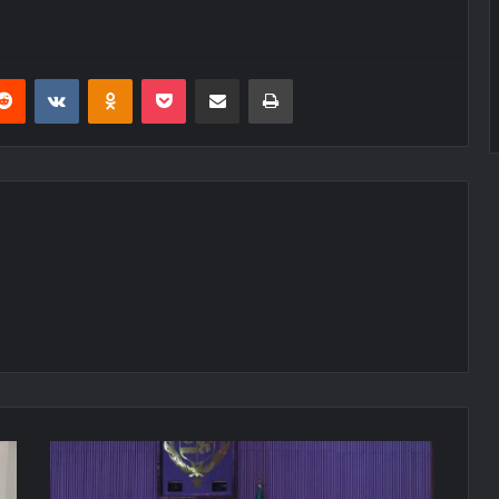
erest
Reddit
VKontakte
Odnoklassniki
Pocket
E-Posta ile paylaş
Yazdır