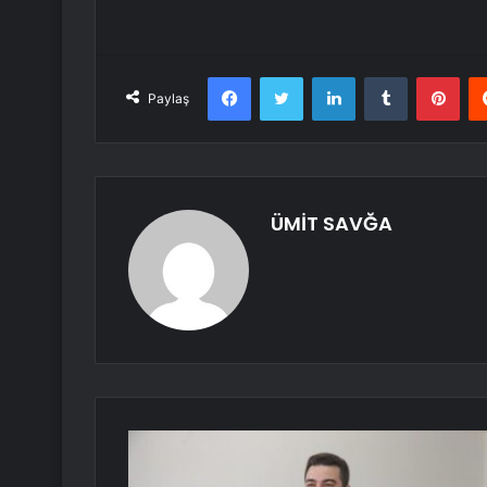
Facebook
Twitter
LinkedIn
Tumblr
Pint
Paylaş
ÜMİT SAVĞA