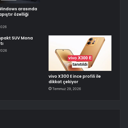
 Windows arasında
ıştır özelliği
2026
pakt SUV Mona
tı
2026
vivo X300 E ince profili ile
dikkat çekiyor
Temmuz 29, 2026