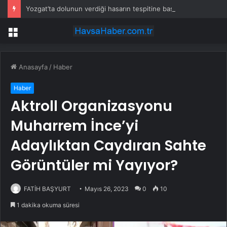
Yozgat’ta dolunun verdiği hasarın tespitine başlandı
Menü
Anasayfa
/
Haber
Haber
Aktroll Organizasyonu
Muharrem İnce’yi
Adaylıktan Caydıran Sahte
Görüntüler mi Yayıyor?
FATİH BAŞYURT
Mayıs 26, 2023
0
10
1 dakika okuma süresi