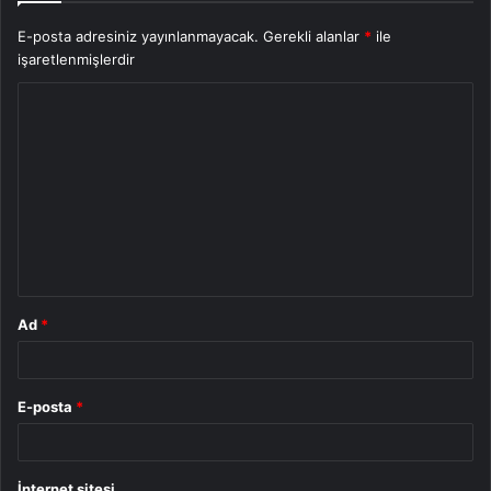
E-posta adresiniz yayınlanmayacak.
Gerekli alanlar
*
ile
işaretlenmişlerdir
Y
o
r
u
m
*
Ad
*
E-posta
*
İnternet sitesi