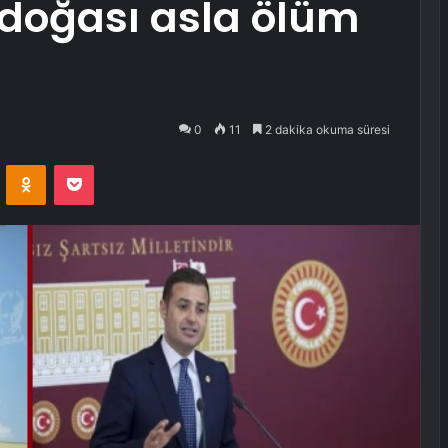
 doğası asla ölüm
0
11
2 dakika okuma süresi
VKontakte
Odnoklassniki
Pocket