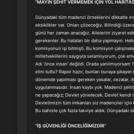
“MAYIN ŞEHİT VERMEMEK İÇİN YOL HARİTAS
Dünyadaki tüm madenci örneklerini dikkatle in
eksiklikler var. Onları çözeceğiz. Bilindiği üze
günü her zaman anacağız. Ailelerini ziyaret ed
gerekenler. Bu hataları bir daha yapmayın. Hat
komisyonun işi bitmişti. Bu komisyon çalışmal
milletvekillerini saygıyla selamlıyorum, çok em
Adı ‘önce insan’ değildi. Orada yanılmıyorsam 1
elini tuttu? Rapor hazır, bunları buraya şikaye
dönemde yapılması gereken yasalar, cezalar, de
uygulanmasıdır. İnsan kaybı yok. Madenci şehitl
ne yapacağız; Devlet yönetecek. Devlet kendi m
Devletimizin tüm imkanları siz madenciler için 
Bu bahiste çok fazla takviye aldık. Dünyadaki
“İŞ GÜVENLİĞİ ÖNCELİĞİMİZDİR”