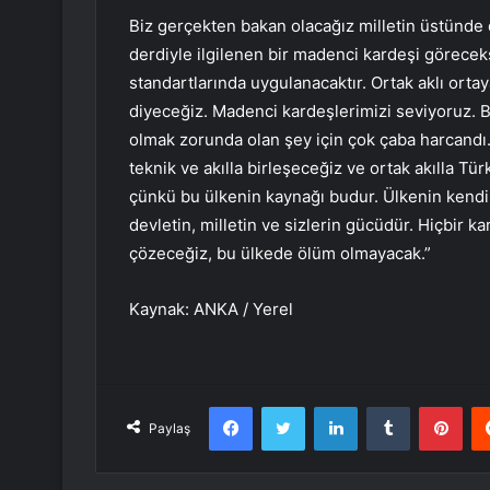
Biz gerçekten bakan olacağız milletin üstünde 
derdiyle ilgilenen bir madenci kardeşi göreceks
standartlarında uygulanacaktır. Ortak aklı ort
diyeceğiz. Madenci kardeşlerimizi seviyoruz. B
olmak zorunda olan şey için çok çaba harcandı. 
teknik ve akılla birleşeceğiz ve ortak akılla Tü
çünkü bu ülkenin kaynağı budur. Ülkenin kendi 
devletin, milletin ve sizlerin gücüdür. Hiçbir k
çözeceğiz, bu ülkede ölüm olmayacak.”
Kaynak: ANKA / Yerel
Facebook
Twitter
LinkedIn
Tumblr
Pint
Paylaş