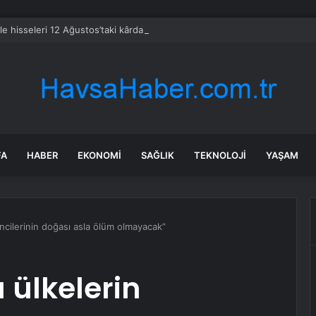
le hisseleri 12 Ağustos’taki kârda %6 hareket edebilir
FA
HABER
EKONOMI
SAĞLIK
TEKNOLOJI
YAŞAM
cilerinin doğası asla ölüm olmayacak”
 ülkelerin