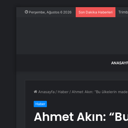
Trimb
Perşembe, Ağustos 6 2026
Son Dakika Haberleri
ANASAY
Anasayfa
/
Haber
/
Ahmet Akın: “Bu ülkelerin maden
Haber
Ahmet Akın: “Bu