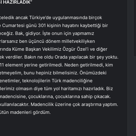
I HAZIRLADIK”
celedik ancak Türkiye’de uygulanmasında birçok
re Cumartesi günü 301 kişinin hayatını kaybettiği bir
eceğiz. Bak, gidiyor. İşte onun için yapmamız
ırlarsanız ben üçüncü dönem milletvekiliyken
arında Küme Başkan Vekilimiz Özgür Özel’i ve diğer
ek verdiler. Bakın ne oldu Orada yapılacak bir şey yoktu.
11 element yerine getirilmedi. Neden getirilmedi, kim
t etmeyelim, bunu hepiniz bilmelisiniz. Önümüzdeki
netimler, teknolojilerin Türk madenciliğine
erimiz olmasın diye tüm yol haritamızı hazırladık. Biz
adencisine, çocuklarına, çocuklarına sahip çıkacak.
kullanılacaktır. Madencilik üzerine çok araştırma yaptım.
 bütün madenleri gördüm.