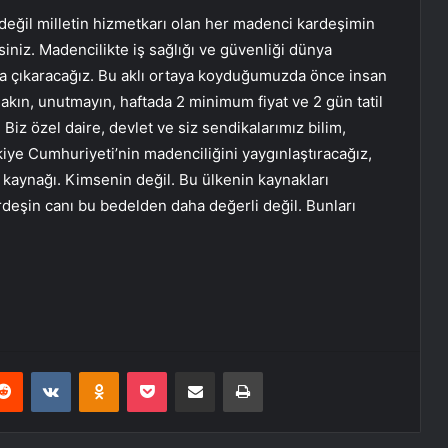
değil milletin hizmetkarı olan her madenci kardeşimin
iniz. Madencilikte iş sağlığı ve güvenliği dünya
aya çıkaracağız. Bu aklı ortaya koyduğumuzda önce insan
akın, unutmayın, haftada 2 minimum fiyat ve 2 gün tatil
Biz özel daire, devlet ve siz sendikalarımız bilim,
rkiye Cumhuriyeti’nin madenciliğini yaygınlaştıracağız,
kaynağı. Kimsenin değil. Bu ülkenin kaynakları
ardeşin canı bu bedelden daha değerli değil. Bunları
erest
Reddit
VKontakte
Odnoklassniki
Pocket
E-Posta ile paylaş
Yazdır