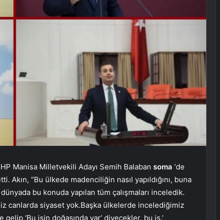
HP Manisa Milletvekili Adayı Semih Balaban
soma
‘de
tti. Akın, “Bu ülkede madenciliğin nasıl yapıldığını, buna
 dünyada bu konuda yapılan tüm çalışmaları inceledik.
imiz canlarda siyaset yok.Başka ülkelerde incelediğimiz
elip ‘Bu işin doğasında var’ diyecekler. bu iş.’