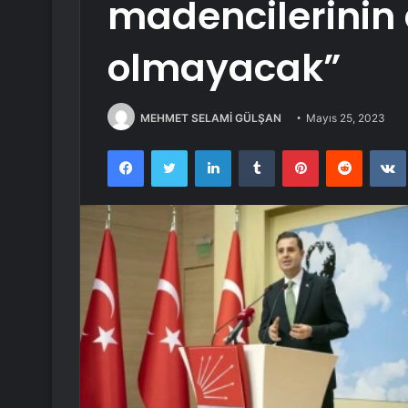
madencilerinin
olmayacak”
MEHMET SELAMİ GÜLŞAN
Mayıs 25, 2023
Facebook
Twitter
LinkedIn
Tumblr
Pinterest
Reddit