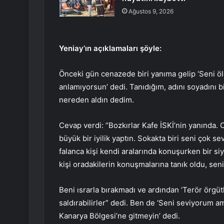
Ağustos 9, 2026
Yeniay’ın açıklamaları şöyle:
Önceki gün cenazede biri yanıma gelip ‘Seni öl
anlamıyorsun’ dedi. Tanıdığım, adını soyadını bild
nereden aldın dedim.
Cevap verdi: “Bozkırlar Kafe İSKİ’nin yanında.
büyük bir iyilik yaptın. Sokakta biri seni çok se
falanca kişi kendi aralarında konuşurken bir siy
kişi oradakilerin konuşmalarına tanık oldu, seni
Beni ısrarla bırakmadı ve ardından ‘Terör örgütle
saldırabilirler” dedi. Ben de ‘Seni seviyorum a
Kanarya Bölgesi’ne gitmeyin’ dedi.