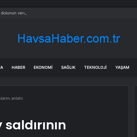
 dolunun verdiği hasarın tespitine başlandı
FA
HABER
EKONOMI
SAĞLIK
TEKNOLOJI
YAŞAM
larını anlattı
y saldırının