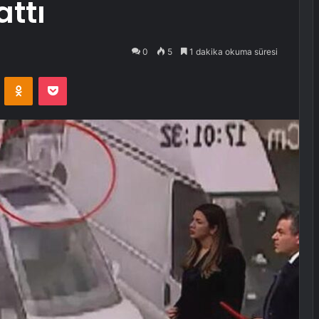
attı
0
5
1 dakika okuma süresi
VKontakte
Odnoklassniki
Pocket