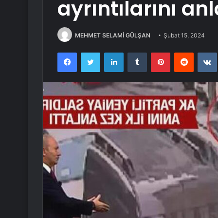
ayrıntılarını anl
MEHMET SELAMİ GÜLŞAN
Şubat 15, 2024
Facebook
Twitter
LinkedIn
Tumblr
Pinterest
Reddit