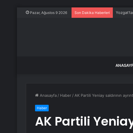
Yozgat’ta
Pazar, Ağustos 9 2026
Son Dakika Haberleri
ANASAY
Anasayfa
/
Haber
/
AK Partili Yeniay saldırının ayrıntı
Haber
AK Partili Yenia