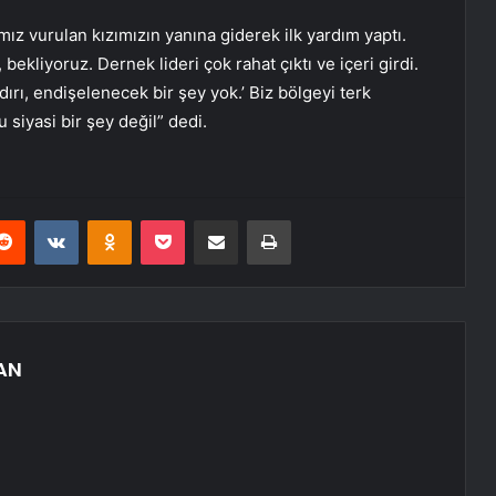
mız vurulan kızımızın yanına giderek ilk yardım yaptı.
bekliyoruz. Dernek lideri çok rahat çıktı ve içeri girdi.
aldırı, endişelenecek bir şey yok.’ Biz bölgeyi terk
siyasi bir şey değil” dedi.
erest
Reddit
VKontakte
Odnoklassniki
Pocket
E-Posta ile paylaş
Yazdır
AN