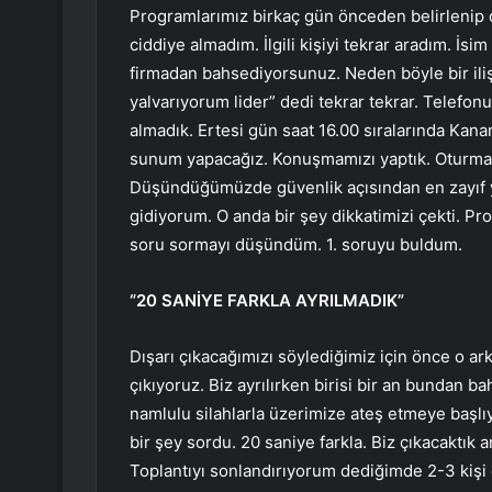
Programlarımız birkaç gün önceden belirlenip 
ciddiye almadım. İlgili kişiyi tekrar aradım. İsim
firmadan bahsediyorsunuz. Neden böyle bir iliş
yalvarıyorum lider” dedi tekrar tekrar. Telefon
almadık. Ertesi gün saat 16.00 sıralarında Kana
sunum yapacağız. Konuşmamızı yaptık. Oturma 
Düşündüğümüzde güvenlik açısından en zayıf ye
gidiyorum. O anda bir şey dikkatimizi çekti. Pro
soru sormayı düşündüm. 1. soruyu buldum.
“20 SANİYE FARKLA AYRILMADIK”
Dışarı çıkacağımızı söylediğimiz için önce o ark
çıkıyoruz. Biz ayrılırken birisi bir an bundan b
namlulu silahlarla üzerimize ateş etmeye başl
bir şey sordu. 20 saniye farkla. Biz çıkacaktık 
Toplantıyı sonlandırıyorum dediğimde 2-3 kişi çı