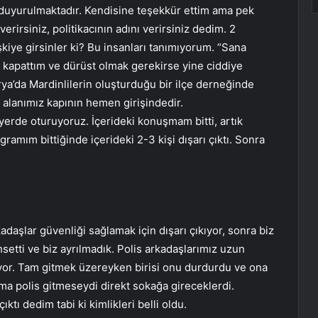
duyurulmaktadır. Kendisine teşekkür ettim ama pek
 verirsiniz, politikacının adını verirsiniz dedim. 2
kiye girsinler ki? Bu insanları tanımıyorum. “Sana
u kapattım ve dürüst olmak gerekirse yine ciddiye
rya’da Mardinlilerin oluşturduğu bir ilçe derneğinde
alanımız kapının hemen girişindedir.
rde oturuyoruz. İçerideki konuşmam bitti, artık
gramım bittiğinde içerideki 2-3 kişi dışarı çıktı. Sonra
adaşlar güvenliği sağlamak için dışarı çıkıyor, sonra biz
ahsetti ve biz ayrılmadık. Polis arkadaşlarımız uzun
ıyor. Tam gitmek üzereyken birisi onu durdurdu ve ona
ama polis gitmeseydi direkt sokağa gireceklerdi.
ktı dedim tabi ki kimlikleri belli oldu.