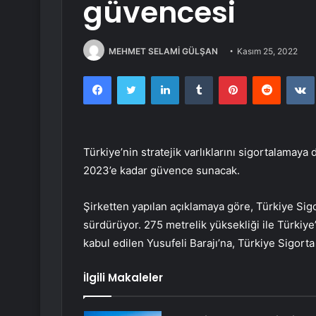
güvencesi
MEHMET SELAMİ GÜLŞAN
Kasım 25, 2022
Facebook
Twitter
LinkedIn
Tumblr
Pinterest
Reddit
Türkiye’nin stratejik varlıklarını sigortalamaya
2023’e kadar güvence sunacak.
Şirketten yapılan açıklamaya göre, Türkiye Sigor
sürdürüyor. 275 metrelik yüksekliği ile Türkiye
kabul edilen Yusufeli Barajı’na, Türkiye Sigort
İlgili Makaleler