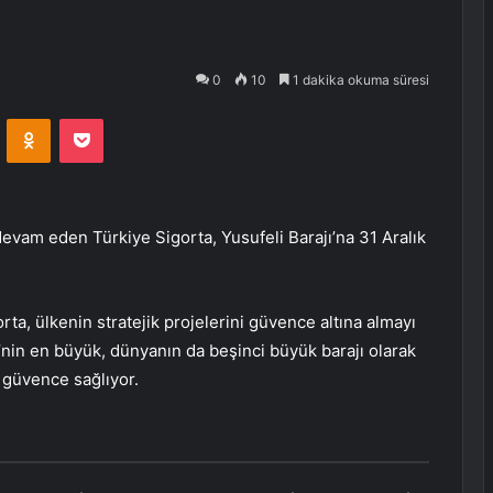
0
10
1 dakika okuma süresi
VKontakte
Odnoklassniki
Pocket
 devam eden Türkiye Sigorta, Yusufeli Barajı’na 31 Aralık
ta, ülkenin stratejik projelerini güvence altına almayı
’nin en büyük, dünyanın da beşinci büyük barajı olarak
a güvence sağlıyor.