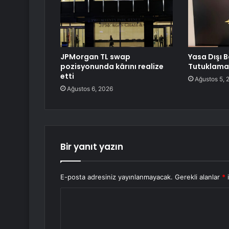
JPMorgan TL swap
Yasa Dışı 
pozisyonunda kârını realize
Tutuklama
etti
Ağustos 5, 
Ağustos 6, 2026
Bir yanıt yazın
E-posta adresiniz yayınlanmayacak.
Gerekli alanlar
*
i
Y
o
r