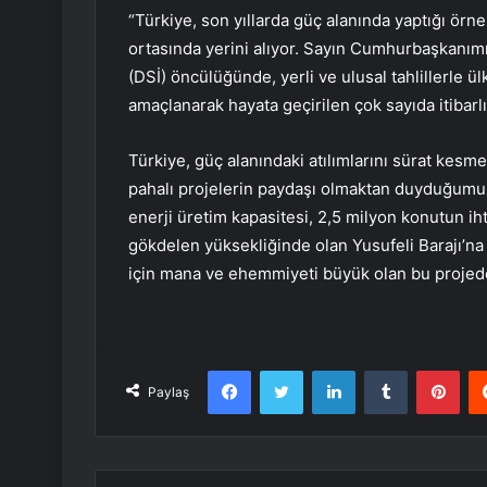
“Türkiye, son yıllarda güç alanında yaptığı örne
ortasında yerini alıyor. Sayın Cumhurbaşkanımı
(DSİ) öncülüğünde, yerli ve ulusal tahlillerle ül
amaçlanarak hayata geçirilen çok sayıda itibarlı
Türkiye, güç alanındaki atılımlarını sürat kesm
pahalı projelerin paydaşı olmaktan duyduğumuz 
enerji üretim kapasitesi, 2,5 milyon konutun iht
gökdelen yüksekliğinde olan Yusufeli Barajı’n
için mana ve ehemmiyeti büyük olan bu proje
Facebook
Twitter
LinkedIn
Tumblr
Pint
Paylaş