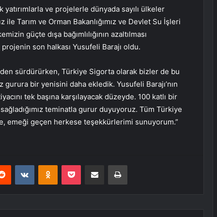
k yatırımlarla ve projelerle dünyada sayılı ülkeler
z ile Tarım ve Orman Bakanlığımız ve Devlet Su İşleri
kemizin güçte dışa bağımlılığının azaltılması
 projenin son halkası Yusufeli Barajı oldu.
eden sürdürürken, Türkiye Sigorta olarak bizler de bu
gurura bir yenisini daha ekledik. Yusufeli Barajı’nın
iyacını tek başına karşılayacak düzeyde. 100 katlı bir
a sağladığımız teminatla gurur duyuyoruz. Tüm Türkiye
de, emeği geçen herkese teşekkürlerimi sunuyorum.”
erest
Reddit
VKontakte
Odnoklassniki
Pocket
E-Posta ile paylaş
Yazdır