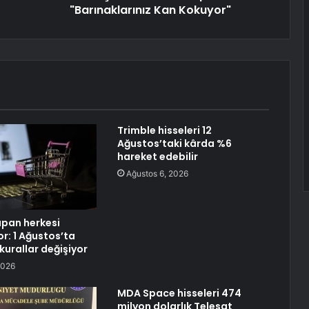
"Barınaklarınız Kan Kokuyor"
Trimble hisseleri 12
Ağustos’taki kârda %6
hareket edebilir
Ağustos 6, 2026
apan herkesi
yor: 1 Ağustos’ta
 kurallar değişiyor
2026
MDA Space hisseleri 474
milyon dolarlık Telesat