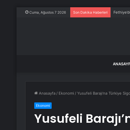
Milyonlar
Cuma, Ağustos 7 2026
Son Dakika Haberleri
ANASAY
Anasayfa
/
Ekonomi
/
Yusufeli Barajı’na Türkiye Si
Ekonomi
Yusufeli Barajı’