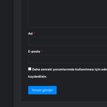
u
m
*
Ad
*
E-posta
*
Daha sonraki yorumlarımda kullanılması için adı
kaydedilsin.