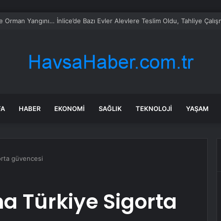
ca turist rotasını değiştirdi: Herkes bu 3 ülkeye gidiyor
FA
HABER
EKONOMI
SAĞLIK
TEKNOLOJI
YAŞAM
gorta güvencesi
na Türkiye Sigorta