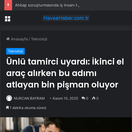
Ahbap soruşturmasında iş insanı Hüseyin Başaran’a tutuklama talebi
Menü
Anasayfa
/
Teknoloji
Teknoloji
Ünlü tamirci uyardı: İkinci el
araç alırken bu adımı
atlayan bin pişman oluyor
NURCAN BAYRAM
Kasım 10, 2025
0
0
1 dakika okuma süresi