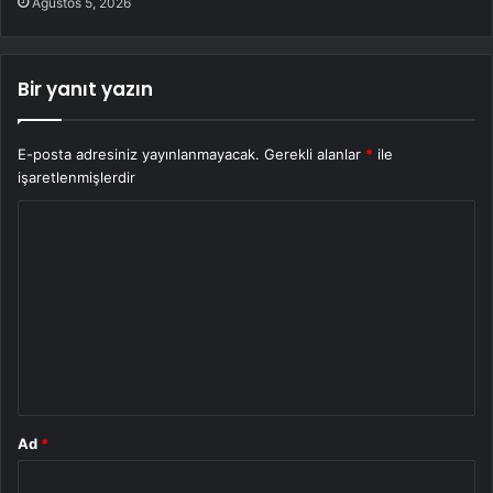
Ağustos 5, 2026
Bir yanıt yazın
E-posta adresiniz yayınlanmayacak.
Gerekli alanlar
*
ile
işaretlenmişlerdir
Y
o
r
u
m
*
Ad
*