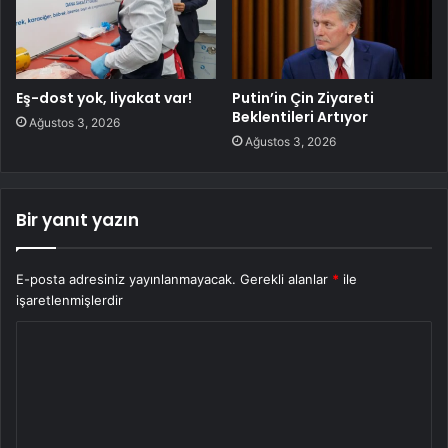
Eş-dost yok, liyakat var!
Putin’in Çin Ziyareti
Beklentileri Artıyor
Ağustos 3, 2026
Ağustos 3, 2026
Bir yanıt yazın
E-posta adresiniz yayınlanmayacak.
Gerekli alanlar
*
ile
işaretlenmişlerdir
Y
o
r
u