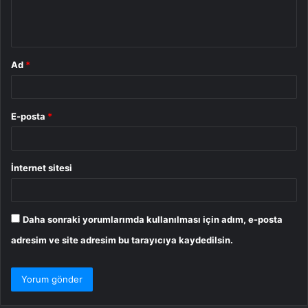
m
*
Ad
*
E-posta
*
İnternet sitesi
Daha sonraki yorumlarımda kullanılması için adım, e-posta
adresim ve site adresim bu tarayıcıya kaydedilsin.