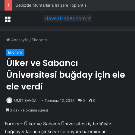
Gediz’de Muhtarlarla İstişare Toplantısı
Menü
Anasayfa
/
Ekonomi
Ekonomi
Ülker ve Sabancı
Üniversitesi buğday için ele
ele verdi
ÜMİT SAVĞA
Temmuz 12, 2025
0
0
3 dakika okuma süresi
Foreks – Ülker ve Sabancı Üniversitesi iş birliğiyle
buğdayın tarlada çinko ve selenyum bakımından