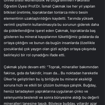
Üniversitesi Mühendislik ve Doğa Bilimleri Fakültesi
Öğretim Üyesi Prof.Dr. İsmail Çakmak ise her yıl yapılan
bitkisel üretimle, topraklardan tonlarca mikro besin
elementinin uzaklaştırıldığını kaydetti. Tarımda yüksek
verimli çeşitlerin kullanılmasıyla bu sorunun giderek daha
da şiddetlendiğine işaret eden Çakmak, topraklarda baş
gösteren bu mineral kayıplarının tükettiğimiz gıdalarda da
ortaya çıktığını ve bunun da bugün insanlarda (özellikle
çocuklarda) çok yaygın olan gizli açlığın ortaya çıkışında
belirleyici bir rol oynadığını ifade etti.
Çakmak şöyle devam etti: “Toprak, mineraller bakımından
fakirse, gıda da fakirdir, insan da… Bu noktadan hareketle
Ülker’le geliştirilen bu iş birliğiyle bu mineral eksikliği
soruna hızlı ve etkili bir çözüm bulmaya çalıştık. Buğday,
henüz tarladayken yapraklarına uygulanan çinko ve
selenyumla beslendi ve sonra bünyesine aldığı bu değerli
mineralleri tanesine taşıdı. Böylece buğday, yıllardır azar