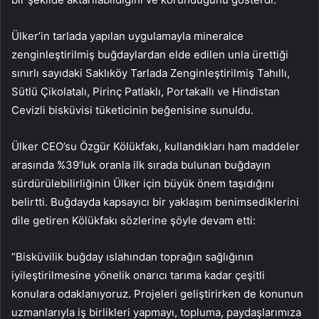
Ülker’in tarlada yapılan uygulamayla mineralce
zenginleştirilmiş buğdaylardan elde edilen unla ürettiği
sınırlı sayıdaki Saklıköy Tarlada Zenginleştirilmiş Tahıllı,
Sütlü Çikolatalı, Pirinç Patlaklı, Portakallı ve Hindistan
Cevizli bisküvisi tüketicinin beğenisine sunuldu.
Ülker CEO’su Özgür Kölükfakı, kullandıkları ham maddeler
arasında %39’luk oranla ilk sırada bulunan buğdayın
sürdürülebilirliğinin Ülker için büyük önem taşıdığını
belirtti. Buğdayda kapsayıcı bir yaklaşım benimsediklerini
dile getiren Kölükfakı sözlerine şöyle devam etti:
“Bisküvilik buğday ıslahından toprağın sağlığının
iyileştirilmesine yönelik onarıcı tarıma kadar çeşitli
konulara odaklanıyoruz. Projeleri geliştirirken de konunun
uzmanlarıyla iş birlikleri yapmayı, topluma, paydaşlarımıza