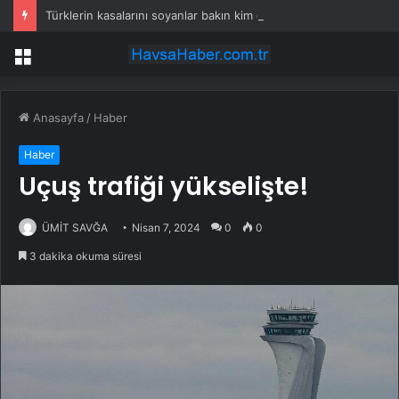
Türklerin kasalarını soyanlar bakın kim çıktı
Menü
Anasayfa
/
Haber
Haber
Uçuş trafiği yükselişte!
ÜMİT SAVĞA
Nisan 7, 2024
0
0
3 dakika okuma süresi