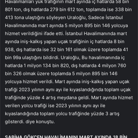
Havalimanları yük trafiğinin mart ayında iç hatlarda 58 bin
801 ton, dış hatlarda 279 bin 612 ton, toplamda ise 338 bin
413 tona ulaştığını söyleyen Uraloğlu, Sadece İstanbul
Havalimanında mart ayında 5 milyon 895 bin 146 yolcuya
hizmet verildiğini ifade etti. İstanbul Havalimanında mart
ayında iniş-kalkış yapan uçak trafiğinin iç hatlarda 8 bin
938, dış hatlarda ise 32 bin 161 olmak üzere toplamda 41
bin 99a ulaştığını bildirdi. Uraloğlu, Bu havalimanında iç
hatlarda 1 milyon 134 bin 820, dış hatlarda 4 milyon 760
bin 326 olmak üzere toplamda 5 milyon 895 bin 146
yolcuya hizmet verildi. Mart ayında iniş-kalkış yapan uçak
trafiği 2023 yılının aynı ayı ile kıyaslandığında toplam uçak
trafiğinde yüzde 4 artış meydana geldi. Mart ayında hizmet
verilen yolcu trafiği ise 2023 yılının aynı ayı ile
kıyaslandığında toplam yolcu trafiğinde yüzde 3 artış
gösterdi. diye konuştu.
SABİHA GÖKÇEN HAVALİMANINI MART AYINDA 18 BİN