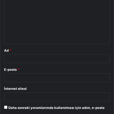
o
r
u
m
*
Ad
*
E-posta
*
İnternet sitesi
Daha sonraki yorumlarımda kullanılması için adım, e-posta