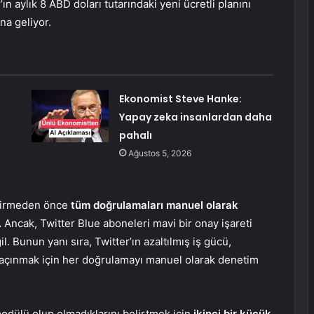
ın aylık 8 ABD doları tutarındaki yeni ücretli planını
ına geliyor.
Ekonomist Steve Hanke:
Yapay zeka insanlardan daha
pahalı
Ağustos 5, 2026
 girmeden önce
tüm doğrulamaları manuel olarak
.
Ancak, Twitter Blue aboneleri mavi bir onay işareti
. Bunun yanı sıra, Twitter’ın azaltılmış iş gücü,
 kaçınmak için her doğrulamayı manuel olarak denetim
odülü olup olmadıklarını belirtmek için
ikinci bir küçük