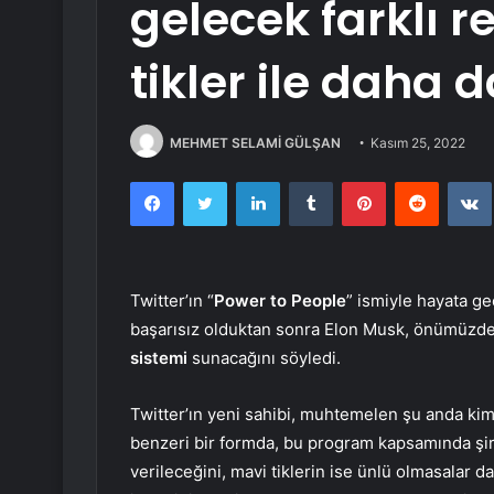
gelecek farklı r
tikler ile daha 
MEHMET SELAMİ GÜLŞAN
Kasım 25, 2022
Facebook
Twitter
LinkedIn
Tumblr
Pinterest
Reddit
Twitter’ın “
Power to People
” ismiyle hayata g
başarısız olduktan sonra Elon Musk, önümüzdeki
sistemi
sunacağını söyledi.
Twitter’ın yeni sahibi, muhtemelen şu anda kim
benzeri bir formda, bu program kapsamında şirke
verileceğini, mavi tiklerin ise ünlü olmasalar d