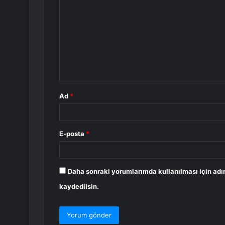
o
r
u
m
*
Ad
*
E-posta
*
Daha sonraki yorumlarımda kullanılması için adı
kaydedilsin.