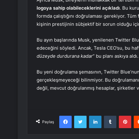
logoya sahip olabileceklerini açıkladı
. Bu kuru
formda çalıştığını doğrulaması gerekiyor. Tüm f
kişinin prestijinin sübjektif bir sorun olduğu içi
Bu ayın başlarında Musk, yenilenen Twitter Bl
edeceğini söyledi. Ancak, Tesla CEO’su, bu haft
düzeyde durdurana kadar
” bu planı askıya aldı.
Bu yeni doğrulama şemasının, Twitter Blue’nun 
gerçekleşmeyeceği bilinmiyor. Bu doğrulamanın 
değil, mevcut doğrulanmış hesaplar, şirketler ve d
Facebook
Twitter
LinkedIn
Tumblr
Pint
Paylaş