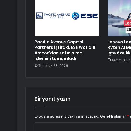
Pacific Avenue Capital
Lenovo Le
Partners iştiraki, ESE World’ü
Ryzen AI Max
Amcor’dan satın alma
İşte özellik
işlemini tamamladı
Temmuz 17,
Temmuz 23, 2026
Bir yanıt yazın
E-posta adresiniz yayınlanmayacak.
Gerekli alanlar
*
i
Y