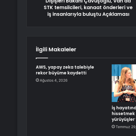
Dışişleri Bakanı Çavuşoğlu, Van'da
STK temsilcileri, kanaat önderleri ve
iş insanlarıyla buluştu Açıklaması
İlgili Makaleler
AWS, yapay zeka talebiyle
rekor büyüme kaydetti
Ağustos 4, 2026
İş hayatın
hissetmek 
yürüyüşler
Temmuz 29,