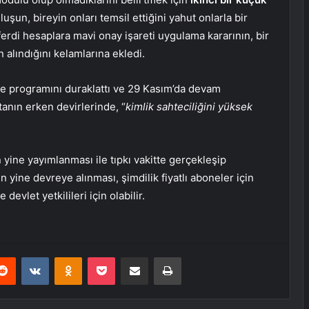
luşun, bireyin onları temsil ettiğini yahut onlarla bir
erdi hesaplara mavi onay işareti uygulama kararının, bir
n alındığını kelamlarına ekledi.
ue programını duraklattı ve 29 Kasım’da devam
anın erken devirlerinde, “
kimlik sahteciliğini yüksek
yine yayımlanması ile tıpkı vakitte gerçekleşip
yine devreye alınması, şimdilik fiyatlı aboneler için
evlet yetkilileri için olabilir.
erest
Reddit
VKontakte
Odnoklassniki
Pocket
E-Posta ile paylaş
Yazdır