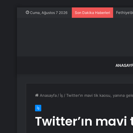
Fethiye’d
Cuma, Ağustos 7 2026
Son Dakika Haberleri
ANASAY
Anasayfa
/
İş
/
Twitter’ın mavi tik kaosu, yanına gele
İş
Twitter’ın mavi 