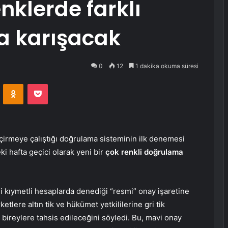
enklerde farklı
da karışacak
0
12
1 dakika okuma süresi
VKontakte
Odnoklassniki
Pocket
eçirmeye çalıştığı doğrulama sisteminin ilk denemesi
 hafta geçici olarak yeni bir
çok renkli doğrulama
i kıymetli hesaplarda denediği “resmi” onay işaretine
tlere altın tik ve hükümet yetkililerine gri tik
a bireylere tahsis edileceğini söyledi. Bu, mavi onay