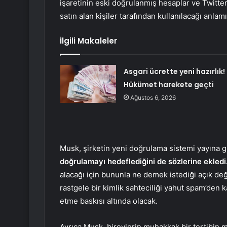
işaretinin eski doğrulanmış hesaplar ve Twitter’
satın alan kişiler tarafından kullanılacağı anlam
İlgili Makaleler
Asgari ücrette yeni hazırlık!
Hükümet harekete geçti
Ağustos 6, 2026
Musk, şirketin yeni doğrulama sistemi yayına
doğrulamayı hedeflediğini de sözlerine ekledi
alacağı için bununla ne demek istediği açık değil
rastgele bir kimlik sahteciliği yahut spam’den
etme baskısı altında olacak.
Ayrıca Musk, bireylerin muhakkak bir tertibin m