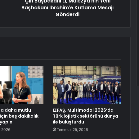
Çin Başbakanı Li, Malezya'nın Yeni
Başbakanı İbrahim'e Kutlama Mesajı
Gönderdi
da daha mutlu
İZFAŞ, Multimodal 2026’da
için beş dakikalık
Türk lojistik sektörünü dünya
 yapın
ile buluşturdu
 2026
Temmuz 25, 2026