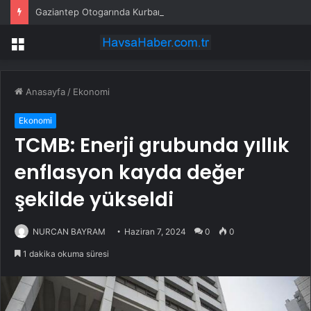
Gaziantep Otogarında Kurban Bayramı Yoğunluğu
Menü
Anasayfa
/
Ekonomi
Ekonomi
TCMB: Enerji grubunda yıllık
enflasyon kayda değer
şekilde yükseldi
NURCAN BAYRAM
Haziran 7, 2024
0
0
1 dakika okuma süresi