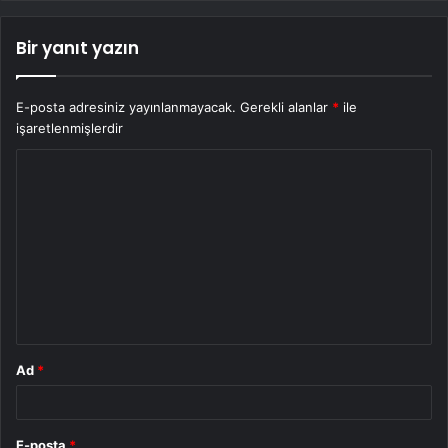
Bir yanıt yazın
E-posta adresiniz yayınlanmayacak.
Gerekli alanlar
*
ile
işaretlenmişlerdir
Y
o
r
u
m
*
Ad
*
E-posta
*