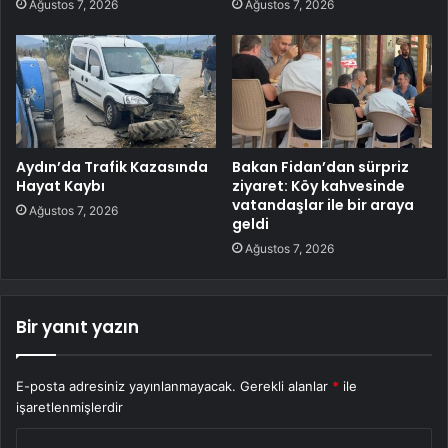
Ağustos 7, 2026
Ağustos 7, 2026
Aydın’da Trafik Kazasında
Bakan Fidan’dan sürpriz
Hayat Kaybı
ziyaret: Köy kahvesinde
vatandaşlar ile bir araya
Ağustos 7, 2026
geldi
Ağustos 7, 2026
Bir yanıt yazın
E-posta adresiniz yayınlanmayacak.
Gerekli alanlar
*
ile
işaretlenmişlerdir
Y