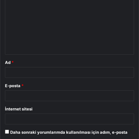
o
r
u
m
*
Ad
*
E-posta
*
İnternet sitesi
Daha sonraki yorumlarımda kullanılması için adım, e-posta