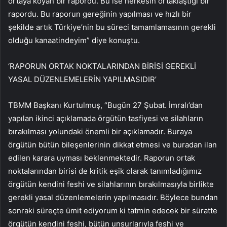
ortaya koyan bir rapordu. Bu ise herkesin ortaklaştığı bir
rapordu. Bu raporun gereğinin yapılması ve hızlı bir
şekilde artık Türkiye’nin bu süreci tamamlamasının gerekli
olduğu kanaatindeyim” diye konuştu.
‘RAPORUN ORTAK NOKTALARINDAN BİRİSİ GEREKLİ
YASAL DÜZENLEMELERİN YAPILMASIDIR’
TBMM Başkanı Kurtulmuş, “Bugün 27 Şubat. İmralı’dan
yapılan ikinci açıklamada örgütün tasfiyesi ve silahların
bırakılması yolundaki önemli bir açıklamadır. Buraya
örgütün bütün bileşenlerinin dikkat etmesi ve buradan ilan
edilen karara uyması beklenmektedir. Raporun ortak
noktalarından birisi de kritik eşik olarak tanımladığımız
örgütün kendini feshi ve silahlarının bırakılmasıyla birlikte
gerekli yasal düzenlemelerin yapılmasıdır. Böylece bundan
sonraki süreçte ümit ediyorum ki tatmin edecek bir süratte
örgütün kendini feshi, bütün unsurlarıyla feshi ve