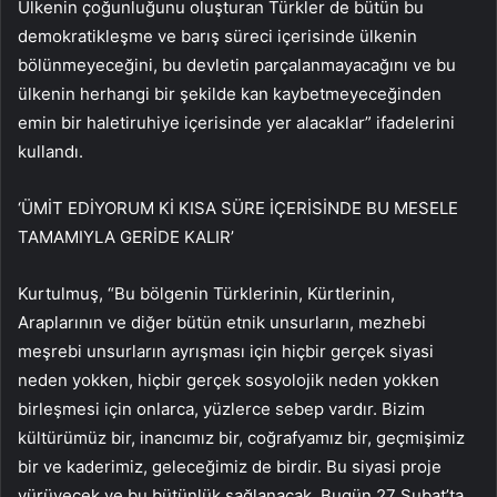
Ülkenin çoğunluğunu oluşturan Türkler de bütün bu
demokratikleşme ve barış süreci içerisinde ülkenin
bölünmeyeceğini, bu devletin parçalanmayacağını ve bu
ülkenin herhangi bir şekilde kan kaybetmeyeceğinden
emin bir haletiruhiye içerisinde yer alacaklar” ifadelerini
kullandı.
‘ÜMİT EDİYORUM Kİ KISA SÜRE İÇERİSİNDE BU MESELE
TAMAMIYLA GERİDE KALIR’
Kurtulmuş, “Bu bölgenin Türklerinin, Kürtlerinin,
Araplarının ve diğer bütün etnik unsurların, mezhebi
meşrebi unsurların ayrışması için hiçbir gerçek siyasi
neden yokken, hiçbir gerçek sosyolojik neden yokken
birleşmesi için onlarca, yüzlerce sebep vardır. Bizim
kültürümüz bir, inancımız bir, coğrafyamız bir, geçmişimiz
bir ve kaderimiz, geleceğimiz de birdir. Bu siyasi proje
yürüyecek ve bu bütünlük sağlanacak. Bugün 27 Şubat’ta