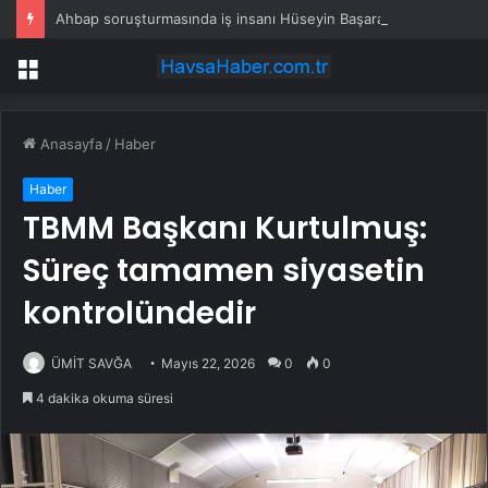
Ahbap soruşturmasında iş insanı Hüseyin Başaran’a tutuklama talebi
Menü
Anasayfa
/
Haber
Haber
TBMM Başkanı Kurtulmuş:
Süreç tamamen siyasetin
kontrolündedir
ÜMİT SAVĞA
Mayıs 22, 2026
0
0
4 dakika okuma süresi