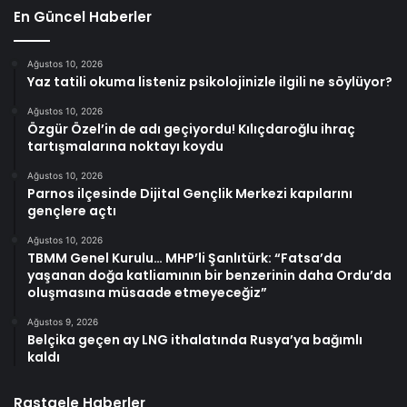
En Güncel Haberler
Ağustos 10, 2026
Yaz tatili okuma listeniz psikolojinizle ilgili ne söylüyor?
Ağustos 10, 2026
Özgür Özel’in de adı geçiyordu! Kılıçdaroğlu ihraç
tartışmalarına noktayı koydu
Ağustos 10, 2026
Parnos ilçesinde Dijital Gençlik Merkezi kapılarını
gençlere açtı
Ağustos 10, 2026
TBMM Genel Kurulu… MHP’li Şanlıtürk: “Fatsa’da
yaşanan doğa katliamının bir benzerinin daha Ordu’da
oluşmasına müsaade etmeyeceğiz”
Ağustos 9, 2026
Belçika geçen ay LNG ithalatında Rusya’ya bağımlı
kaldı
Rastgele Haberler