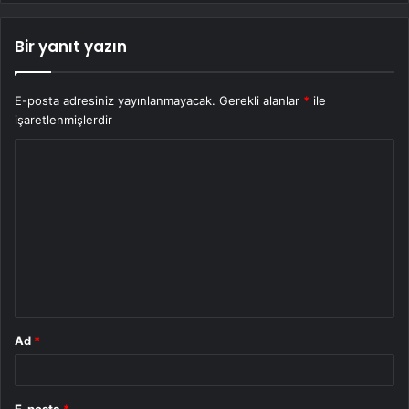
Bir yanıt yazın
E-posta adresiniz yayınlanmayacak.
Gerekli alanlar
*
ile
işaretlenmişlerdir
Y
o
r
u
m
*
Ad
*
E-posta
*