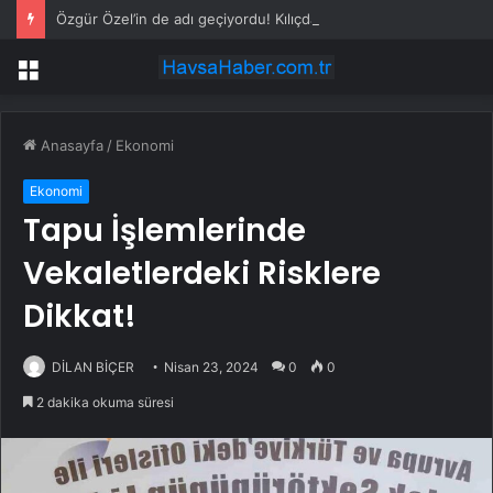
Özgür Özel’in de adı geçiyordu! Kılıçdaroğlu ihraç tartışmalarına noktayı koydu
Menü
Anasayfa
/
Ekonomi
Ekonomi
Tapu İşlemlerinde
Vekaletlerdeki Risklere
Dikkat!
DİLAN BİÇER
Nisan 23, 2024
0
0
2 dakika okuma süresi