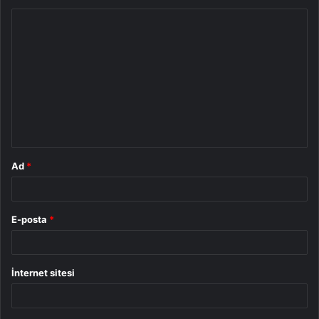
Y
o
r
u
m
*
Ad
*
E-posta
*
İnternet sitesi