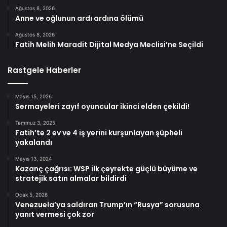
Ağustos 8, 2026
Anne ve oğlunun ardı ardına ölümü
Ağustos 8, 2026
Fatih Melih Maradit Dijital Medya Meclisi’ne Seçildi
Rastgele Haberler
Mayıs 15, 2026
Sermayeleri zayıf oyuncular ikinci elden çekildi!
Temmuz 3, 2025
Fatih’te 2 ev ve 4 iş yerini kurşunlayan şüpheli
yakalandı
Mayıs 13, 2024
Kazanç çağrısı: WSP ilk çeyrekte güçlü büyüme ve
stratejik satın almalar bildirdi
Ocak 5, 2026
Venezuela’ya saldıran Trump’ın “Rusya” sorusuna
yanıt vermesi çok zor