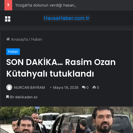
Yozgat’ta dolunun verdiği hasarın tespitine başlandı
Menü
Anasayfa
/
Haber
Haber
SON DAKİKA… Rasim Ozan
Kütahyalı tutuklandı
NURCAN BAYRAM
Mayıs 19, 2026
0
0
Bir dakikadan az