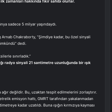
lk zamanları hakkında fikir sahibi olurlar.
ünya sadece 5 milyar yaşındaydı.
 Arnab Chakraborty, “Şimdiye kadar, bu özel sinyali
mümkündü” dedi.
lerle sınırladık.”
ğı radyo sinyali 21 santimetre uzunluğunda bir ışık
ağır değildir. Bu, uzaktan tespit edilmelerini zorlaştırır.
metrelik emisyon hattı, GMRT tarafından yakalanmadan
imetreye kadar uzatıldı. Buna ışığın kırmızıya kayması