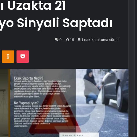
lı Uzakta 21
o Sinyali Saptadı
0
16
1 dakika okuma süresi
VKontakte
Odnoklassniki
Pocket