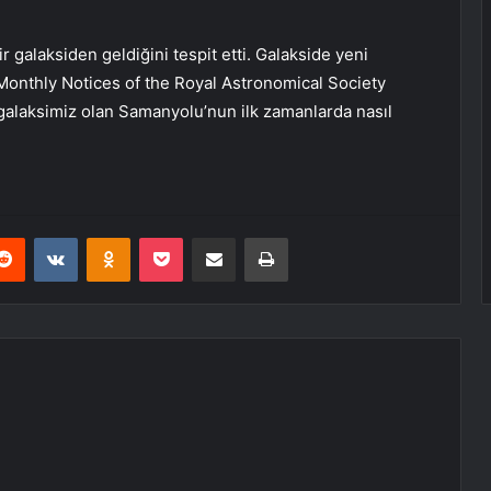
galaksiden geldiğini tespit etti. Galakside yeni
. Monthly Notices of the Royal Astronomical Society
 galaksimiz olan Samanyolu’nun ilk zamanlarda nasıl
erest
Reddit
VKontakte
Odnoklassniki
Pocket
E-Posta ile paylaş
Yazdır