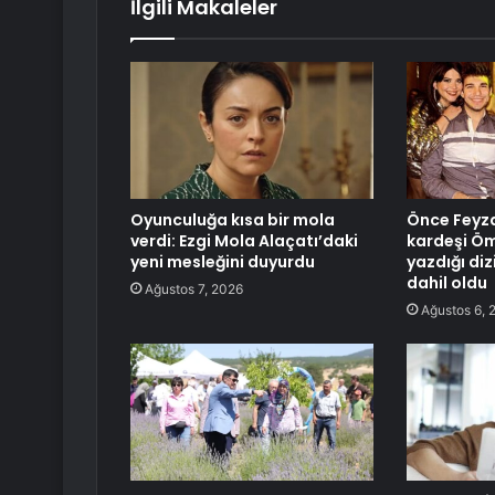
İlgili Makaleler
Oyunculuğa kısa bir mola
Önce Feyza
verdi: Ezgi Mola Alaçatı’daki
kardeşi Öm
yeni mesleğini duyurdu
yazdığı di
dahil oldu
Ağustos 7, 2026
Ağustos 6, 