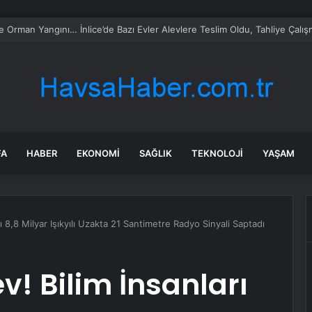
ca turist rotasını değiştirdi: Herkes bu 3 ülkeye gidiyor
FA
HABER
EKONOMI
SAĞLIK
TEKNOLOJI
YAŞAM
rı 8,8 Milyar Işıkyılı Uzakta 21 Santimetre Radyo Sinyali Saptadı
v! Bilim İnsanları