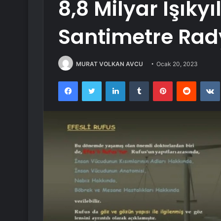
8,8 Milyar Işıkyı
Santimetre Rady
MURAT VOLKAN AVCU
Ocak 20, 2023
Facebook
Twitter
LinkedIn
Tumblr
Pinterest
Reddit