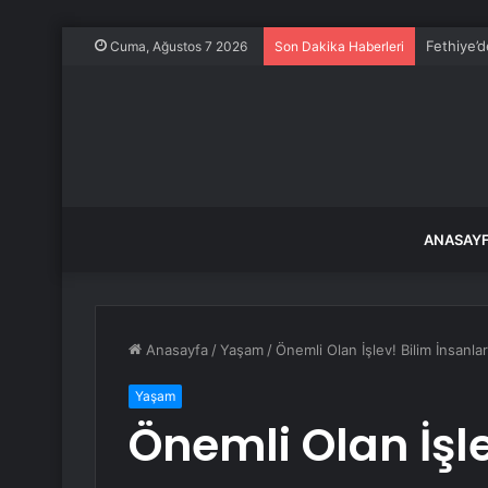
Milyonlar
Cuma, Ağustos 7 2026
Son Dakika Haberleri
ANASAY
Anasayfa
/
Yaşam
/
Önemli Olan İşlev! Bilim İnsanla
Yaşam
Önemli Olan İşle