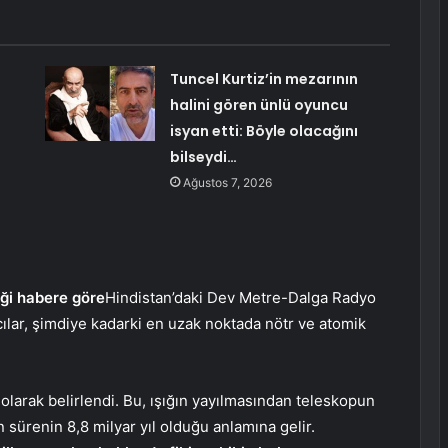
Tuncel Kurtiz’in mezarının
halini gören ünlü oyuncu
isyan etti: Böyle olacağını
bilseydi…
Ağustos 7, 2026
ği habere göre
Hindistan’daki Dev Metre-Dalga Radyo
lar, şimdiye kadarki en uzak noktada nötr ve atomik
 olarak belirlendi. Bu, ışığın yayılmasından teleskopun
 sürenin 8,8 milyar yıl olduğu anlamına gelir.