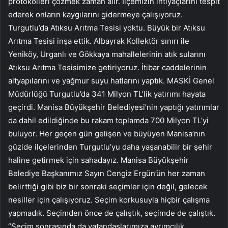
protokolleri çözmek zaman alır. İlçemizin ihtiyaçlarını tespit
ederek onların kaygılarını gidermeye çalışıyoruz.
Turgutlu’da Atıksu Arıtma Tesisi yoktu. Büyük bir Atıksu
Arıtma Tesisi inşa ettik. Albayrak Kollektör sınırı ile
Yeniköy, Urganlı ve Gökkaya mahallelerinin atık sularını
Atıksu Arıtma Tesisimize getiriyoruz. İtibar caddelerinin
altyapılarını ve yağmur suyu hatlarını yaptık. MASKİ Genel
Müdürlüğü Turgutlu’da 341 Milyon TL’lik yatırımı hayata
geçirdi. Manisa Büyükşehir Belediyesi’nin yaptığı yatırımlar
da dahil edildiğinde bu rakam toplamda 700 Milyon TL’yi
buluyor. Her geçen gün gelişen ve büyüyen Manisa’nın
güzide ilçelerinden Turgutlu’yu daha yaşanabilir bir şehir
haline getirmek için sahadayız. Manisa Büyükşehir
Belediye Başkanımız Sayın Cengiz Ergün’ün her zaman
belirttiği gibi biz bir sonraki seçimler için değil, gelecek
nesiller için çalışıyoruz. Seçim korkusuyla hiçbir çalışma
yapmadık. Seçimden önce de çalıştık, seçimde de çalıştık.
“Seçim sonrasında da vatandaşlarımıza ayrımcılık