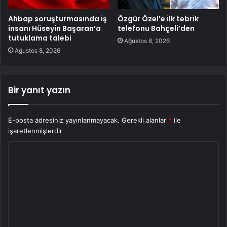
Ahbap soruşturmasında iş
Özgür Özel’e ilk tebrik
insanı Hüseyin Başaran’a
telefonu Bahçeli’den
tutuklama talebi
Ağustos 8, 2026
Ağustos 8, 2026
Bir yanıt yazın
E-posta adresiniz yayınlanmayacak.
Gerekli alanlar
*
ile
işaretlenmişlerdir
Y
o
r
u
m
*