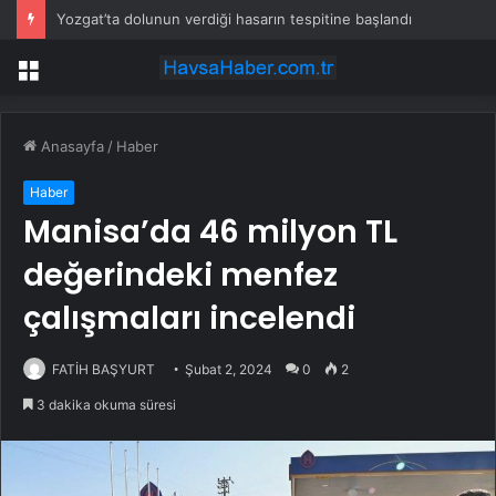
Yozgat’ta dolunun verdiği hasarın tespitine başlandı
Menü
Anasayfa
/
Haber
Haber
Manisa’da 46 milyon TL
değerindeki menfez
çalışmaları incelendi
FATİH BAŞYURT
Şubat 2, 2024
0
2
3 dakika okuma süresi