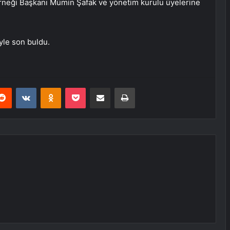
erneği Başkanı Mümin Şafak ve yönetim kurulu üyelerine
iyle son buldu.
erest
Reddit
VKontakte
Odnoklassniki
Pocket
E-Posta ile paylaş
Yazdır