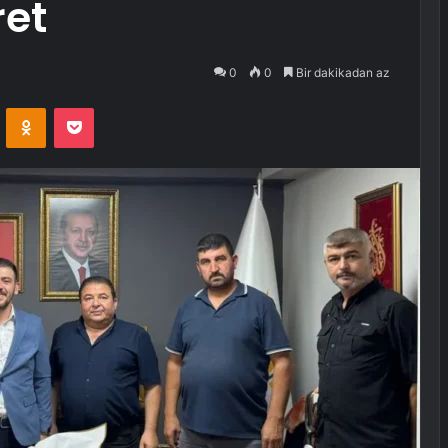
ret
0
0
Bir dakikadan az
VKontakte
Odnoklassniki
Pocket