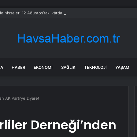
le hisseleri 12 Ağustos’taki kârda %6 hareket edebilir
FA
HABER
EKONOMI
SAĞLIK
TEKNOLOJI
YAŞAM
en AK Parti’ye ziyaret
rliler Derneği’nden