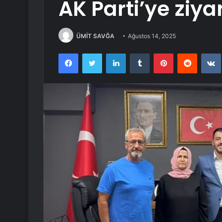
AK Parti’ye ziya
ÜMİT SAVĞA
Ağustos 14, 2025
Facebook
Twitter
LinkedIn
Tumblr
Pinterest
Reddit