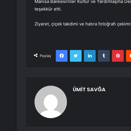
Manisa Balıkesirliler Kültür ve Yardımlaşma D
teşekkür etti.
Ziyaret, çiçek takdimi ve hatıra fotoğrafı çekim
Facebook
Twitter
LinkedIn
Tumblr
Pint
Paylaş
ÜMİT SAVĞA