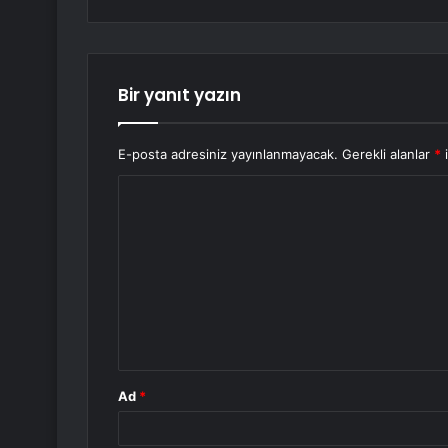
Bir yanıt yazın
E-posta adresiniz yayınlanmayacak.
Gerekli alanlar
*
i
Y
o
r
u
m
*
Ad
*