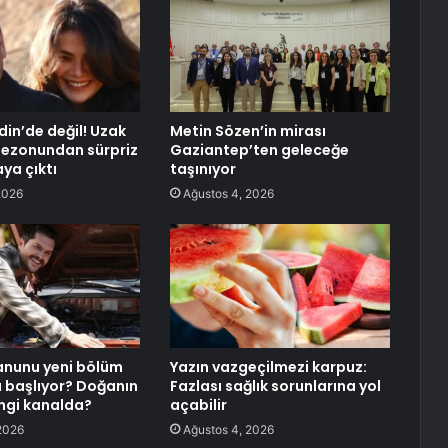
din’de değil! Uzak
Metin Sözen’in mirası
 sezonundan sürpriz
Gaziantep’ten geleceğe
aya çıktı
taşınıyor
2026
Ağustos 4, 2026
anunu yeni bölüm
Yazın vazgeçilmezi karpuz:
 başlıyor? Doğanın
Fazlası sağlık sorunlarına yol
ngi kanalda?
açabilir
2026
Ağustos 4, 2026