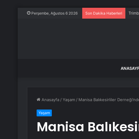
Trimb
Perşembe, Ağustos 6 2026
Son Dakika Haberleri
ANASAY
Anasayfa
/
Yaşam
/
Manisa Balıkesirliler Derneği’nd
Yaşam
Manisa Balıkesi