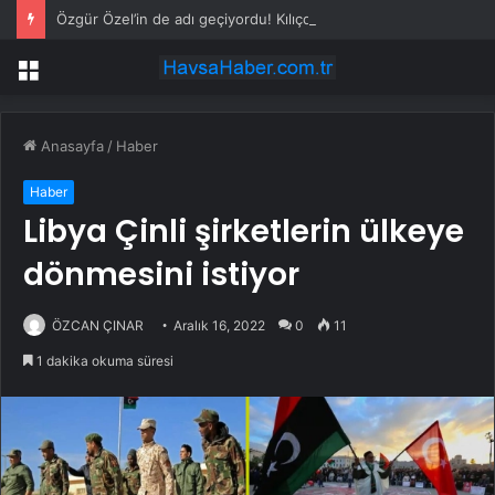
Özgür Özel’in de adı geçiyordu! Kılıçdaroğlu ihraç tartışmalarına noktayı koydu
Menü
Anasayfa
/
Haber
Haber
Libya Çinli şirketlerin ülkeye
dönmesini istiyor
ÖZCAN ÇINAR
Aralık 16, 2022
0
11
1 dakika okuma süresi