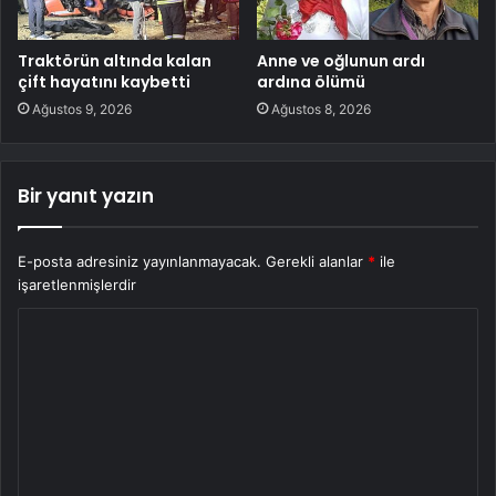
Traktörün altında kalan
Anne ve oğlunun ardı
çift hayatını kaybetti
ardına ölümü
Ağustos 9, 2026
Ağustos 8, 2026
Bir yanıt yazın
E-posta adresiniz yayınlanmayacak.
Gerekli alanlar
*
ile
işaretlenmişlerdir
Y
o
r
u
m
*