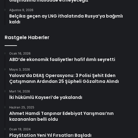
oluşmasına müsaade etmeyeceğiz”
Ağustos 9, 2026
Belçika geçen ay LNG ithalatında Rusya’ya bağımlı
kaldı
Rastgele Haberler
Ocak 16, 2026
ABD’de ekonomik faaliyetler hafif ılımlı seyretti
Mayıs 3, 2026
Yalova’da DEAŞ Operasyonu: 3 Polisi Şehit Eden
Çatışmanın Ardından 25 Şüpheli Gözaltına Alındı
Mart 14, 2026
İki hükümlü Kayseri’de yakalandı
Haziran 25, 2025
Ahmet Hamdi Tanpınar Edebiyat Yarışması’nın
kazananları belli oldu
Ocak 19, 2024
PlayStation Yeni Yıl Fırsatları Başladı