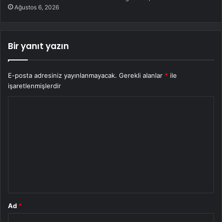
Ağustos 6, 2026
Bir yanıt yazın
E-posta adresiniz yayınlanmayacak.
Gerekli alanlar
*
ile
işaretlenmişlerdir
Y
o
r
u
m
*
Ad
*