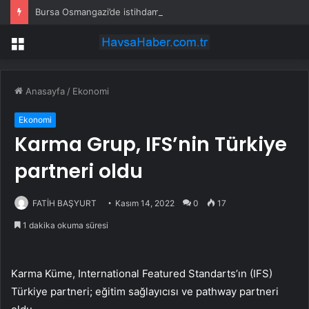
Bursa Osmangazi’de istihdam buluşmalarıyla iş imkanı
Menü
Anasayfa
/
Ekonomi
Ekonomi
Karma Grup, IFS’nin Türkiye
partneri oldu
FATİH BAŞYURT
Kasım 14, 2022
0
17
1 dakika okuma süresi
Karma Küme, International Featured Standarts’ın (IFS)
Türkiye partneri; eğitim sağlayıcısı ve pathway partneri