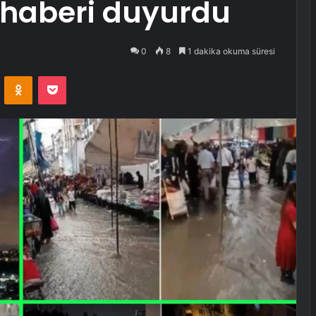
ı haberi duyurdu
0
8
1 dakika okuma süresi
VKontakte
Odnoklassniki
Pocket