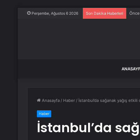
Gülis
Perşembe, Ağustos 6 2026
Son Dakika Haberleri
ANASAY
Anasayfa
/
Haber
/
İstanbul’da sağanak yağış etkili 
Haber
İstanbul’da sağ