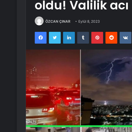
oldu! Valilik ac
ÖZCAN ÇINAR
Eylül 8, 2023
Facebook
Twitter
LinkedIn
Tumblr
Pinterest
Reddit