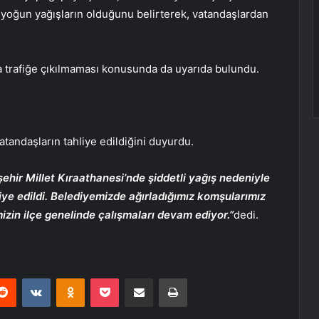
e yoğun yağışların olduğunu belirterek, vatandaşlardan
yla trafiğe çıkılmaması konusunda da uyarıda bulundu.
atandaşların tahliye edildiğini duyurdu.
ehir Millet Kıraathanesi’nde şiddetli yağış nedeniyle
ye edildi. Belediyemizde ağırladığımız komşularımız
mizin ilçe genelinde çalışmaları devam ediyor.”
dedi.
erest
Reddit
VKontakte
Odnoklassniki
Pocket
E-Posta ile paylaş
Yazdır