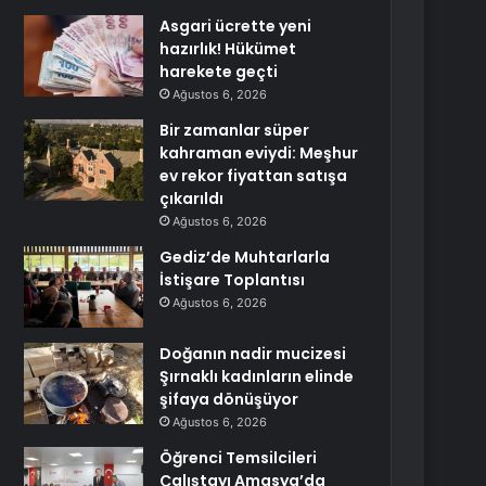
Asgari ücrette yeni
hazırlık! Hükümet
harekete geçti
Ağustos 6, 2026
Bir zamanlar süper
kahraman eviydi: Meşhur
ev rekor fiyattan satışa
çıkarıldı
Ağustos 6, 2026
Gediz’de Muhtarlarla
İstişare Toplantısı
Ağustos 6, 2026
Doğanın nadir mucizesi
Şırnaklı kadınların elinde
şifaya dönüşüyor
Ağustos 6, 2026
Öğrenci Temsilcileri
Çalıştayı Amasya’da