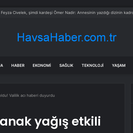
tan Doku hamile miydi? Yeni tanıktan davanın seyrini değiştirecek ifade
FA
HABER
EKONOMI
SAĞLIK
TEKNOLOJI
YAŞAM
oldu! Valilik acı haberi duyurdu
anak yağış etkili