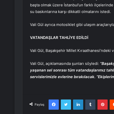
başta olmak üzere İstanbul’un farklı ilçelerind
su baskınlarına karşı dikkatli olmalarını istedi.
Vali Gül ayrıca motosiklet gibi ulaşım araçları
VATANDAŞLAR TAHLİYE EDİLDİ
Vali Gül, Başakşehir Millet Kıraathanesi’ndeki v
Vali Gül, açıklamasında şunları söyledi:
”Başakş
yaşanan sel sonrası tüm vatandaşlarımız tahli
servislerimizle evlerine bırakılacak. “Ekipleri
Facebook
Twitter
LinkedIn
Tumblr
Pint
Paylaş