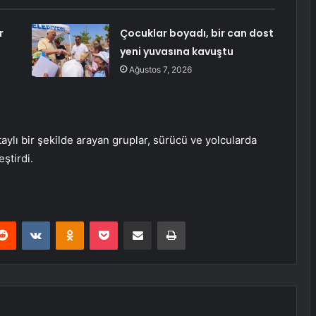
r
Çocuklar boyadı, bir can dost
yeni yuvasına kavuştu
Ağustos 7, 2026
aylı bir şekilde arayan gruplar, sürücü ve yolcularda
ştirdi.
erest
Reddit
VKontakte
Odnoklassniki
Pocket
E-Posta ile paylaş
Yazdır