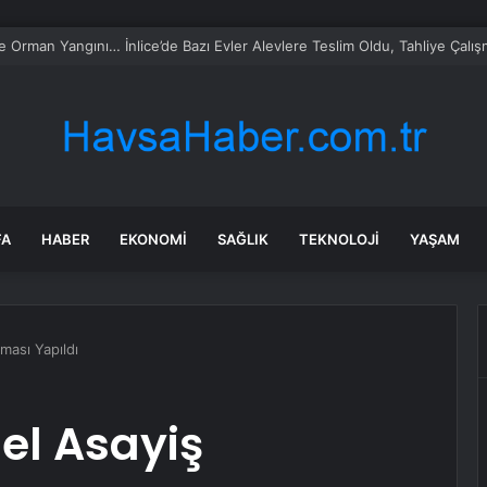
ca turist rotasını değiştirdi: Herkes bu 3 ülkeye gidiyor
FA
HABER
EKONOMI
SAĞLIK
TEKNOLOJI
YAŞAM
ması Yapıldı
el Asayiş