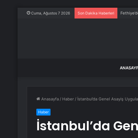
Milyonlar
Cuma, Ağustos 7 2026
Son Dakika Haberleri
ANASAY
Anasayfa
/
Haber
/
İstanbul’da Genel Asayiş Uygula
Haber
İstanbul’da Gen