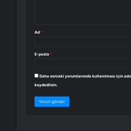
m
*
Ad
*
E-posta
*
Daha sonraki yorumlarımda kullanılması için adı
kaydedilsin.