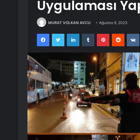
Uygulaması Yap
MURAT VOLKAN AVCU
Ağustos 9, 2023
Facebook
Twitter
LinkedIn
Tumblr
Pinterest
Reddit