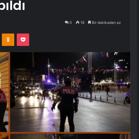
ıldı
0
16
Bir dakikadan az
VKontakte
Odnoklassniki
Pocket