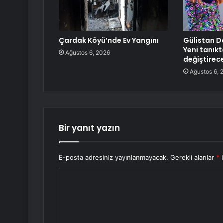
Çardak Köyü’nde Ev Yangını
Gülistan D
Yeni tanık
Ağustos 6, 2026
değiştirec
Ağustos 6, 
Bir yanıt yazın
E-posta adresiniz yayınlanmayacak.
Gerekli alanlar
*
i
Y
o
r
u