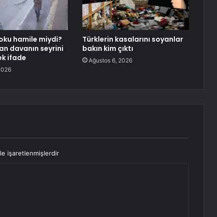
oku hamile miydi?
Türklerin kasalarını soyanlar
tan davanın seyrini
bakın kim çıktı
ek ifade
Ağustos 6, 2026
2026
le işaretlenmişlerdir