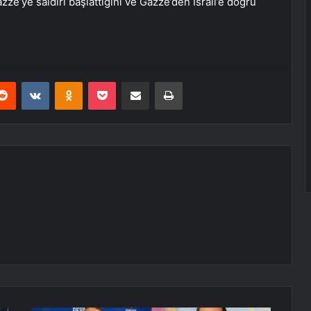
zze’ye saldırı başlattığını ve Gazze’den İsrail’e doğru
erest
Reddit
VKontakte
Odnoklassniki
Pocket
E-Posta ile paylaş
Yazdır