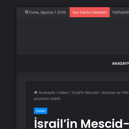
Milyonlar
Cuma, Ağustos 7 2026
Son Dakika Haberleri
ANASAY
Anasayfa
/
Haber
/
İsrail’in Mescid-i Aksa’ya ve Fil
protesto edildi.
Haber
İsrail’in Mescid