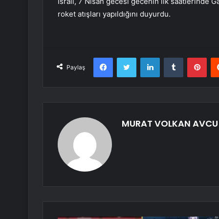
İsrail, 7 Nisan gecesi gecenin ilk saatlerinde Ga
roket atışları yapıldığını duyurdu.
Facebook
Twitter
LinkedIn
Tumblr
Pint
Paylaş
MURAT VOLKAN AVCU