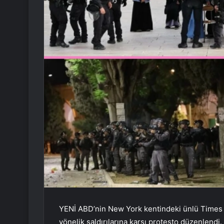
YENİ ABD’nin New York kentindeki ünlü Times Me
yönelik saldırılarına karşı protesto düzenlendi.