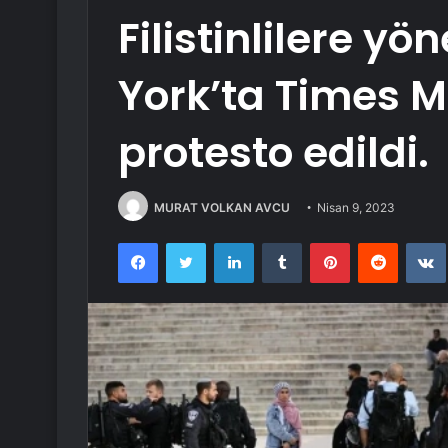
Filistinlilere yö
York’ta Times 
protesto edildi.
MURAT VOLKAN AVCU
Nisan 9, 2023
Facebook
Twitter
LinkedIn
Tumblr
Pinterest
Reddit