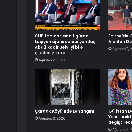
CHP toplantısına figüran
Edirne’de 
taşıyan ajans sahibi yandaş
Alanları D
Abdülkadir Selvi’yi bile
Ağustos 7, 
çileden çıkardı
Ağustos 7, 2026
Çardak Köyü’nde Ev Yangını
Gülistan D
Yeni tanık
Ağustos 6, 2026
değiştirec
Ağustos 6, 