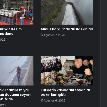
Kurban Kesim
Almus Barajı’nda Su Baskınları
enetlendi
Ağustos 7, 2026
2026
oku hamile miydi?
Türklerin kasalarını soyanlar
tan davanın seyrini
bakın kim çıktı
ek ifade
Ağustos 6, 2026
2026