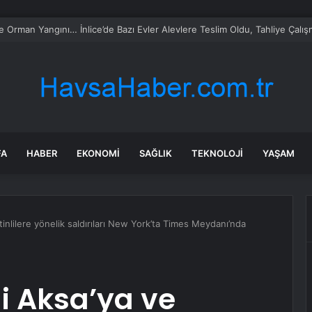
ca turist rotasını değiştirdi: Herkes bu 3 ülkeye gidiyor
FA
HABER
EKONOMI
SAĞLIK
TEKNOLOJI
YAŞAM
istinlilere yönelik saldırıları New York’ta Times Meydanı’nda
-i Aksa’ya ve