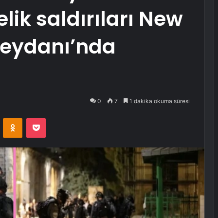
nelik saldırıları New
Meydanı’nda
0
7
1 dakika okuma süresi
VKontakte
Odnoklassniki
Pocket