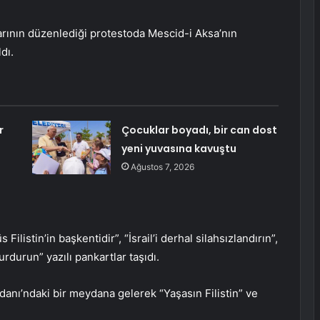
arının düzenlediği protestoda Mescid-i Aksa’nın
dı.
r
Çocuklar boyadı, bir can dost
yeni yuvasına kavuştu
Ağustos 7, 2026
 Filistin’in başkentidir”, “İsrail’i derhal silahsızlandırın”,
urdurun” yazılı pankartlar taşıdı.
anı’ndaki bir meydana gelerek “Yaşasın Filistin” ve