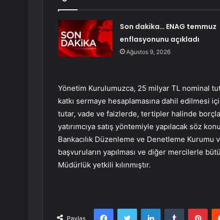
Son dakika… ENAG temmuz
enflasyonunu açıkladı
Ağustos 9, 2026
Yönetim Kurulumuzca, 25 milyar TL nominal tuta
katkı sermaye hesaplamasına dahil edilmesi için
tutar, vade ve faizlerde, tertipler halinde borçl
yatırımcıya satış yöntemiyle yapılacak söz konusu
Bankacılık Düzenleme ve Denetleme Kurumu ve
başvuruların yapılması ve diğer mercilerle büt
Müdürlük yetkili kılınmıştır.
Facebook
Twitter
LinkedIn
Tumblr
Pint
Paylaş