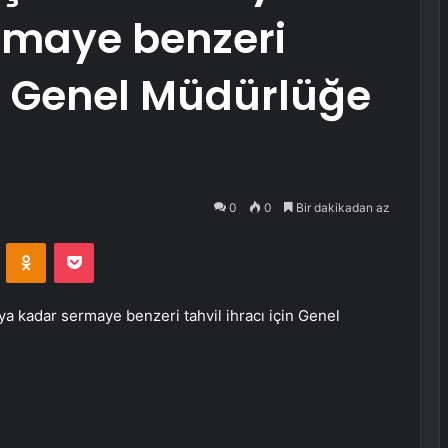
rmaye benzeri
in Genel Müdürlüğe
0
0
Bir dakikadan az
VKontakte
Odnoklassniki
Pocket
aya kadar sermaye benzeri tahvil ihracı için Genel