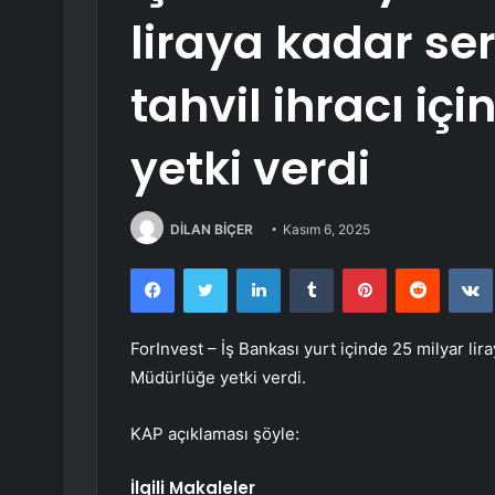
liraya kadar se
tahvil ihracı iç
yetki verdi
DİLAN BİÇER
Kasım 6, 2025
Facebook
Twitter
LinkedIn
Tumblr
Pinterest
Reddit
ForInvest –
İş Bankası
yurt içinde 25 milyar lir
Müdürlüğe yetki verdi.
KAP açıklaması şöyle:
İlgili Makaleler