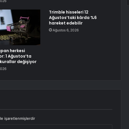
2026
Trimble hisseleri 12
Ağustos’taki kârda %6
hareket edebilir
Ağustos 6, 2026
apan herkesi
yor: 1 Ağustos’ta
 kurallar değişiyor
2026
le işaretlenmişlerdir