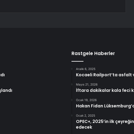
Rastgele Haberler
Aralık 6, 2025
dı
Kocaeli Railport’ta asfalt 
Mayıs 21, 2026
şlandı
İftara dakikalar kala feci k
Ocak 19, 2026
Hakan Fidan Lüksemburg’
Ocak 2, 2025
OPEC+, 2025’in ilk çeyreği
edecek