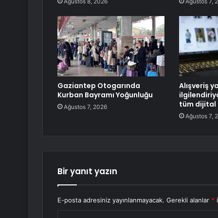
Ağustos 8, 2026
Ağustos 7, 
Gaziantep Otogarında
Alışveriş y
Kurban Bayramı Yoğunluğu
ilgilendiri
tüm dijital
Ağustos 7, 2026
Ağustos 7, 
Bir yanıt yazın
E-posta adresiniz yayınlanmayacak.
Gerekli alanlar
*
i
Y