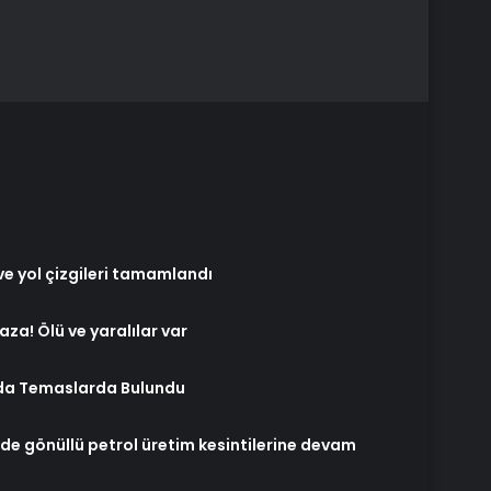
ve yol çizgileri tamamlandı
aza! Ölü ve yaralılar var
da Temaslarda Bulundu
nde gönüllü petrol üretim kesintilerine devam