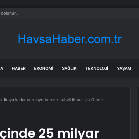
 dolunun verdiği hasarın tespitine başlandı
FA
HABER
EKONOMI
SAĞLIK
TEKNOLOJI
YAŞAM
ar liraya kadar sermaye benzeri tahvil ihracı için Genel
içinde 25 milyar