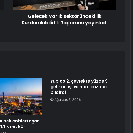
Gelecek Varlık sektöründeki ilk
Sürdürülebilirlik Raporunu yayınladı
Yubico 2. çeyrekte yüzde 9
gelir artışı ve marj kazancı
bildirdi
Ağustos 7, 2026
n beklentileri aşan
L’lik net kâr