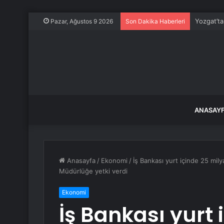
Yozgat’ta
Pazar, Ağustos 9 2026
Son Dakika Haberleri
ANASAY
Anasayfa
/
Ekonomi
/
İş Bankası yurt içinde 25 mily
Müdürlüğe yetki verdi
Ekonomi
İş Bankası yurt 