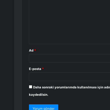
o
r
u
m
*
Ad
*
E-posta
*
Daha sonraki yorumlarımda kullanılması için adı
kaydedilsin.