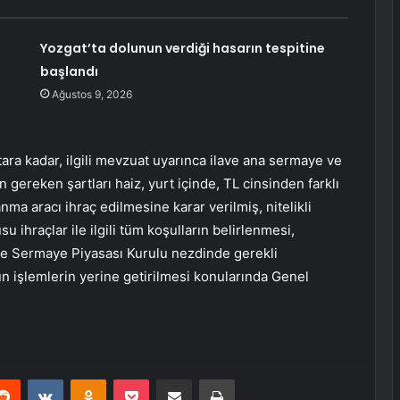
Yozgat’ta dolunun verdiği hasarın tespitine
başlandı
Ağustos 9, 2026
ra kadar, ilgili mevzuat uyarınca ilave ana sermaye ve
 gereken şartları haiz, yurt içinde, TL cinsinden farklı
anma aracı ihraç edilmesine karar verilmiş, nitelikli
 ihraçlar ile ilgili tüm koşulların belirlenmesi,
 Sermaye Piyasası Kurulu nezdinde gerekli
ün işlemlerin yerine getirilmesi konularında Genel
erest
Reddit
VKontakte
Odnoklassniki
Pocket
E-Posta ile paylaş
Yazdır