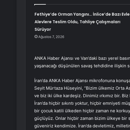
Fethiye’de Orman Yangını… İnlice’de Bazı Evle
Alevlere Teslim Oldu, Tahliye Çalışmaları
Sürüyor
Ağustos 7, 2026
ANKA Haber Ajansı ve Van’daki bazı yerel basın ku
yaşanacağı düşünülen savaş tehdidine ilişkin siy
İran’da ANKA Haber Ajansı mikrofonuna konuşan
Seyit Mürtaza Hüseyini, “Bizim ülkemiz Orta As
ve biz iki ülke kardeşiz. Dinimiz ırkımız bir. 
İran’da hiçbir sıkıntı yoktur, hiçbir emniyeti müş
bir çocuk katili ülkeden hiçbir zaman ne korkuyo
güçlüyüz. Onlar hiçbir zaman bizim ülkeye bir 
güveniriz kendimize. İran’da devletimiz, millet