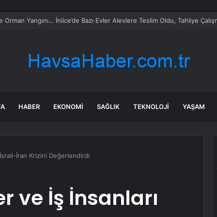
ca turist rotasını değiştirdi: Herkes bu 3 ülkeye gidiyor
FA
HABER
EKONOMI
SAĞLIK
TEKNOLOJI
YAŞAM
 İsrail-İran Krizini Değerlendirdi
er ve İş İnsanları