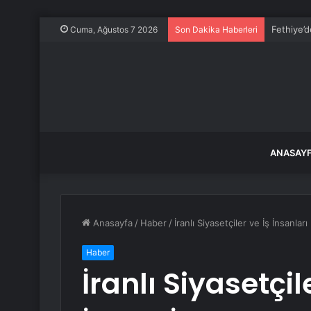
Milyonlar
Cuma, Ağustos 7 2026
Son Dakika Haberleri
ANASAY
Anasayfa
/
Haber
/
İranlı Siyasetçiler ve İş İnsanları
Haber
İranlı Siyasetçil