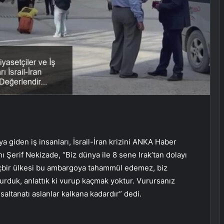
ya giden iş insanları, İsrail-İran krizini ANKA Haber
nı Şerif Nekizade, “Biz dünya ile 8 sene Irak’tan dolayı
çbir ülkesi bu ambargoya tahammül edemez, biz
urduk, anlattık ki vurup kaçmak yoktur. Vurursanız
saltanatı aslanlar kalkana kadardır” dedi.