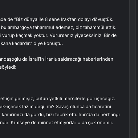
ade de “Biz dünya ile 8 sene Irak’tan dolayı dövüştük.
i bu ambargoya tahammül edemez, biz tahammül ettik.
ki vurup kaçmak yoktur. Vurursanız yiyeceksiniz. Bir de
lkana kadardır.” diye konuştu.
Kandaşoğlu da İsrail’in İran’a saldıracağı haberlerinden
söyledi:
ret için gelmişiz, bütün yetkili mercilerle görüşeceğiz.
ek-içecek lazım değil mi? Savaş olunca da ticaretini
kararımızı da gördü, bizi tebrik etti. İran’da da herhangi
yerinde. Kimseye de minnet etmiyorlar o da çok önemli.