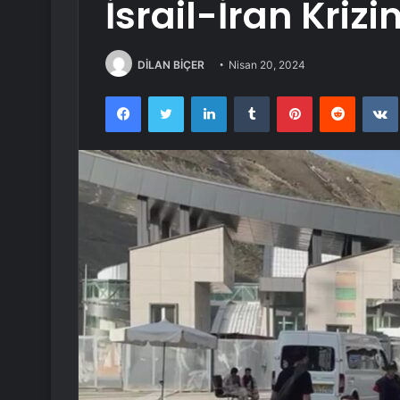
İsrail-İran Krizi
DİLAN BİÇER
Nisan 20, 2024
Facebook
Twitter
LinkedIn
Tumblr
Pinterest
Reddit