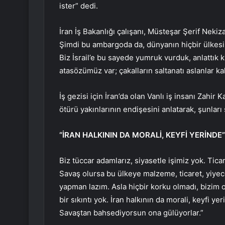
ister” dedi.
İran İş Bakanlığı çalışanı, Müsteşar Şerif Nekiz
Şimdi bu ambargoda da, dünyanın hiçbir ülkes
Biz İsrail’e bu sayede yumruk vurduk, anlattık 
atasözümüz var; çakalların saltanatı aslanlar ka
İş gezisi için İran’da olan Vanlı iş insanı Zahir 
ötürü yakınlarının endişesini anlatarak, şunları 
“İRAN HALKININ DA MORALİ, KEYFİ YERİNDE”
Biz tüccar adamlarız, siyasetle işimiz yok. Tica
Savaş olursa bu ülkeye malzeme, ticaret, yiyec
yapman lazım. Asla hiçbir korku olmadı, bizim o 
bir sıkıntı yok. İran halkının da morali, keyfi 
Savaştan bahsediyorsun ona gülüyorlar.”