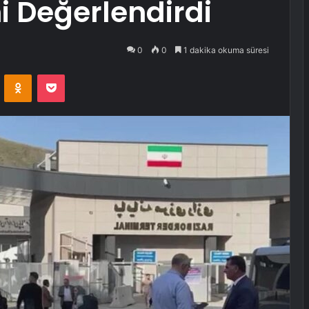
ni Değerlendirdi
0
0
1 dakika okuma süresi
VKontakte
Odnoklassniki
Pocket