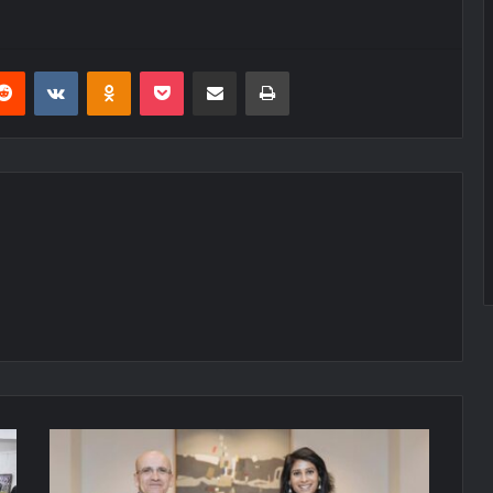
erest
Reddit
VKontakte
Odnoklassniki
Pocket
E-Posta ile paylaş
Yazdır