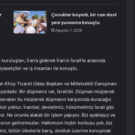
r
Çocuklar boyadı, bir can dost
yeni yuvasına kavuştu
Ağustos 7, 2026
ruluşları, İran’a giderek İran’ın İsrail’le arasında
asetçiler ve iş insanları ile konuştu.
 Khoy Ticaret Odası Başkanı ve Milletvekili Danışmanı
ya’dadır. Bir düşmanız var, İsrail’dir. Düşman müşterek
Biz beraber bu müşterek düşmanın karşısında duracağız.
kül yoktur. İranlılar, devletimiz, hükümetimiz İsrail gibi
r. Ne onunla alakalı bir işlem yapıyor. Biz ayaktayız ve
sorun getiremezler. Halkımızın hiçbir korkusu yok, biz
imiz, bütün ülkelerle barış, dostluk üzerine konuşmak