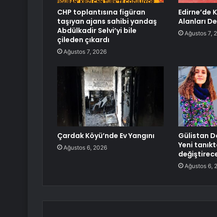
CHP toplantısına figüran
Edirne’de 
taşıyan ajans sahibi yandaş
Alanları D
Abdülkadir Selvi’yi bile
Ağustos 7, 
çileden çıkardı
Ağustos 7, 2026
Çardak Köyü’nde Ev Yangını
Gülistan D
Yeni tanık
Ağustos 6, 2026
değiştirec
Ağustos 6, 