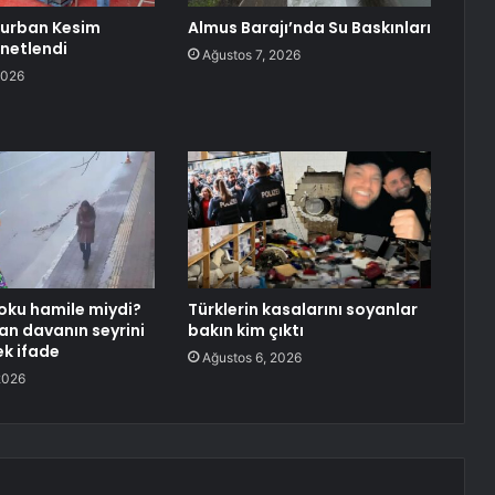
Kurban Kesim
Almus Barajı’nda Su Baskınları
enetlendi
Ağustos 7, 2026
2026
oku hamile miydi?
Türklerin kasalarını soyanlar
tan davanın seyrini
bakın kim çıktı
ek ifade
Ağustos 6, 2026
2026