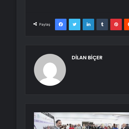
Facebook
Twitter
LinkedIn
Tumblr
Pint
Paylaş
DİLAN BİÇER