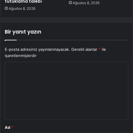
tutuklama talebi
Ağustos 8, 2026
Ağustos 8, 2026
Bir yanıt yazın
E-posta adresiniz yayınlanmayacak.
Gerekli alanlar
*
ile
işaretlenmişlerdir
Y
o
r
u
m
*
Ad
*