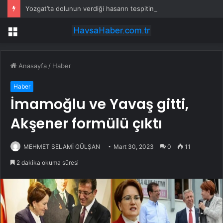
Yozgat’ta dolunun verdiği hasarın tespitine başlandı
Menü
Anasayfa
/
Haber
Haber
İmamoğlu ve Yavaş gitti,
Akşener formülü çıktı
MEHMET SELAMİ GÜLŞAN
Mart 30, 2023
0
11
2 dakika okuma süresi