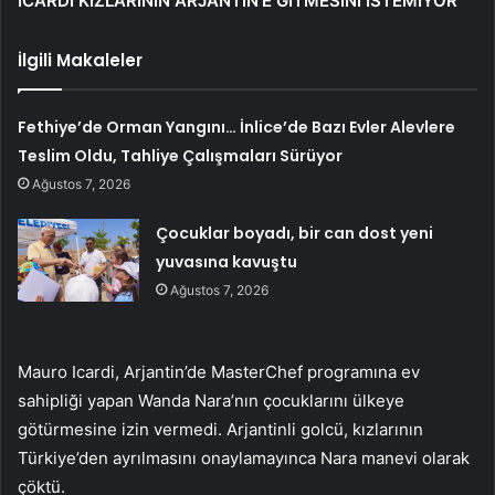
ICARDI KIZLARININ ARJANTİN’E GİTMESİNİ İSTEMİYOR
İlgili Makaleler
Fethiye’de Orman Yangını… İnlice’de Bazı Evler Alevlere
Teslim Oldu, Tahliye Çalışmaları Sürüyor
Ağustos 7, 2026
Çocuklar boyadı, bir can dost yeni
yuvasına kavuştu
Ağustos 7, 2026
Mauro Icardi, Arjantin’de MasterChef programına ev
sahipliği yapan Wanda Nara’nın çocuklarını ülkeye
götürmesine izin vermedi. Arjantinli golcü, kızlarının
Türkiye’den ayrılmasını onaylamayınca Nara manevi olarak
çöktü.