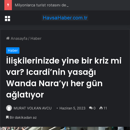
Milyonlarca turist rotasını değiştirdi: Herkes bu 3 ülkeye gidiyor
Menü
Anasayfa
/
Haber
Haber
İlişkilerinizde yine bir kriz mi
var? Icardi’nin yasağı
Wanda Nara’yı her gün
ağlatıyor
MURAT VOLKAN AVCU
Haziran 5, 2023
0
11
Bir dakikadan az