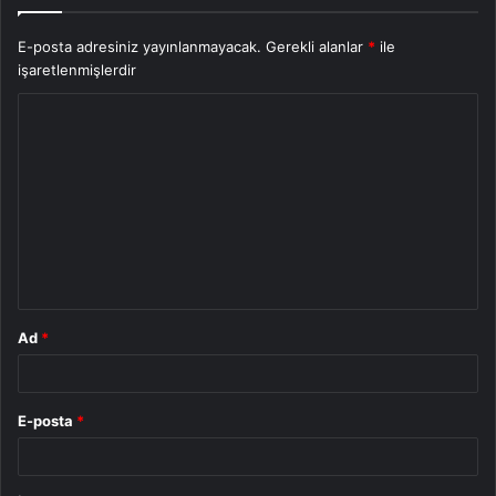
E-posta adresiniz yayınlanmayacak.
Gerekli alanlar
*
ile
işaretlenmişlerdir
Y
o
r
u
m
*
Ad
*
E-posta
*