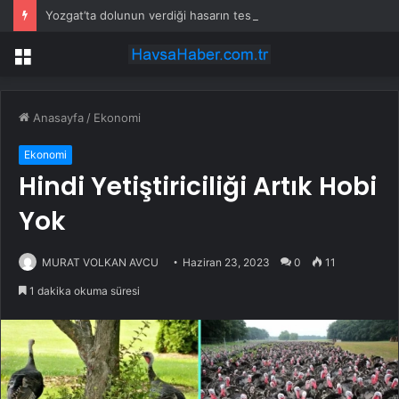
Yozgat’ta dolunun verdiği hasarın tespitine başlandı
Menü
Anasayfa
/
Ekonomi
Ekonomi
Hindi Yetiştiriciliği Artık Hobi
Yok
MURAT VOLKAN AVCU
Haziran 23, 2023
0
11
1 dakika okuma süresi