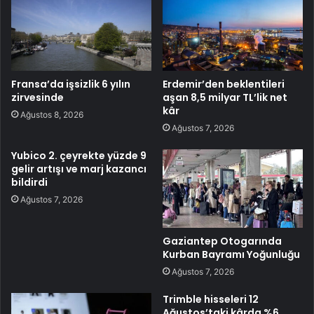
Fransa’da işsizlik 6 yılın
Erdemir’den beklentileri
zirvesinde
aşan 8,5 milyar TL’lik net
kâr
Ağustos 8, 2026
Ağustos 7, 2026
Yubico 2. çeyrekte yüzde 9
gelir artışı ve marj kazancı
bildirdi
Ağustos 7, 2026
Gaziantep Otogarında
Kurban Bayramı Yoğunluğu
Ağustos 7, 2026
Trimble hisseleri 12
Ağustos’taki kârda %6