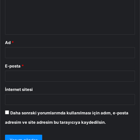
u
m
*
Ad
*
E-posta
*
İnternet sitesi
Daha sonraki yorumlarımda kullanılması için adım, e-posta
adresim ve site adresim bu tarayıcıya kaydedilsin.