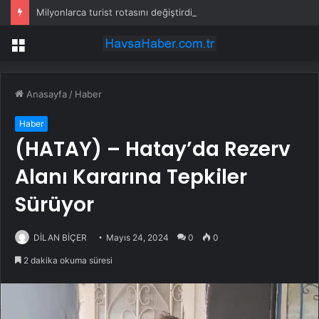
Milyonlarca turist rotasını değiştirdi: Herkes bu 3 ülkeye gidiyor
Menü
Anasayfa
/
Haber
Haber
(HATAY) – Hatay’da Rezerv
Alanı Kararına Tepkiler
Sürüyor
DİLAN BİÇER
Mayıs 24, 2024
0
0
2 dakika okuma süresi