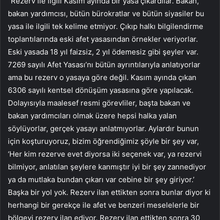
“Rezerv ile ilgili Kasım ayında bir yasa çıkardılar. Bakan,
bakan yardımcısı, bütün bürokratlar ve bütün siyasiler bu
yasa ile ilgili tek kelime etmiyor. Çıkıp halkı bilgilendirme
toplantılarında eski afet yasasından örnekler veriyorlar.
Eski yasada 18 yıl faizsiz, 2 yıl ödemesiz gibi şeyler var.
7269 sayılı Afet Yasası’nı bütün ayrıntılarıyla anlatıyorlar
ama bu rezerv o yasaya göre değil. Kasım ayında çıkan
6306 sayılı kentsel dönüşüm yasasına göre yapılacak.
Dolayısıyla maalesef resmi görevliler, başta bakan ve
bakan yardımcıları olmak üzere hepsi halka yalan
söylüyorlar, gerçek yasayı anlatmıyorlar. Aylardır bunun
için koşturuyoruz, bizim öğrendiğimiz şöyle bir şey var,
‘Her kim rezerve evet diyorsa iki seçenek var, ya rezervi
bilmiyor, anlatılan şeylere kanmıştır iyi bir şey zannediyor
ya da mutlaka bundan çıkarı var cebine bir şey giriyor.’
Başka bir yol yok. Rezerv ilan ettikten sonra bunlar diyor ki
herhangi bir gerekçe ile afet ve benzeri meselelerle bir
bölgeyi rezerv ilan ediyor. Rezerv ilan ettikten sonra 30