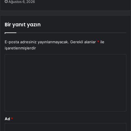
Ağustos 6, 2026
Bir yanıt yazın
E-posta adresiniz yayınlanmayacak.
Gerekli alanlar
*
ile
işaretlenmişlerdir
Y
o
r
u
m
*
Ad
*