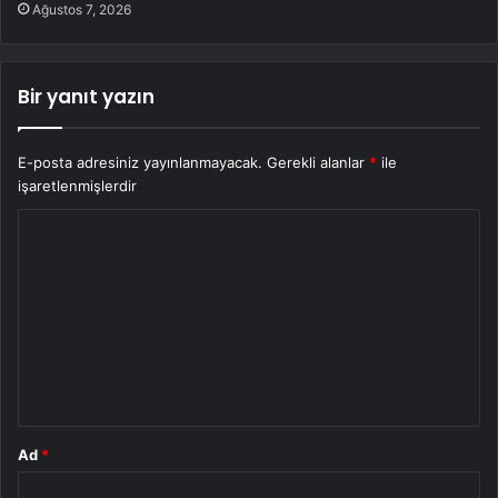
Ağustos 7, 2026
Bir yanıt yazın
E-posta adresiniz yayınlanmayacak.
Gerekli alanlar
*
ile
işaretlenmişlerdir
Y
o
r
u
m
*
Ad
*