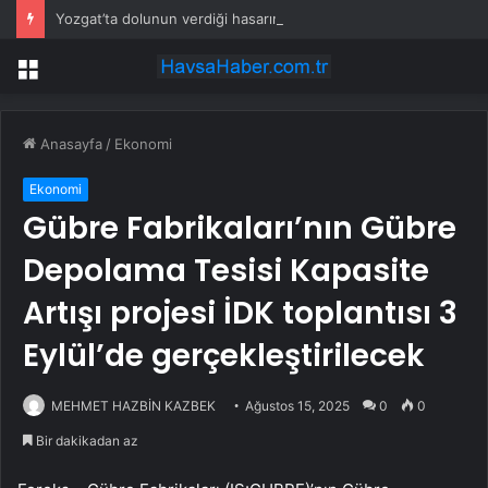
Yozgat’ta dolunun verdiği hasarın tespitine başlandı
Menü
Anasayfa
/
Ekonomi
Ekonomi
Gübre Fabrikaları’nın Gübre
Depolama Tesisi Kapasite
Artışı projesi İDK toplantısı 3
Eylül’de gerçekleştirilecek
MEHMET HAZBİN KAZBEK
Ağustos 15, 2025
0
0
Bir dakikadan az