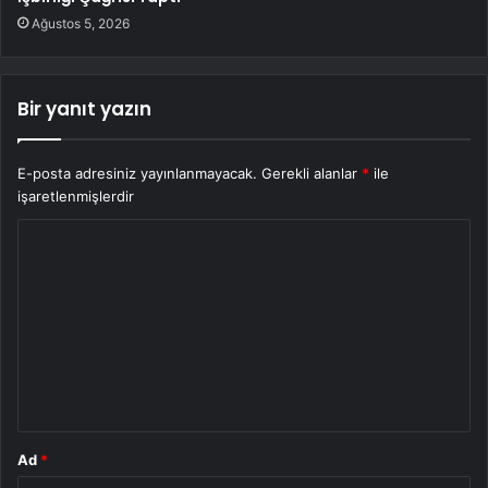
Ağustos 5, 2026
Bir yanıt yazın
E-posta adresiniz yayınlanmayacak.
Gerekli alanlar
*
ile
işaretlenmişlerdir
Y
o
r
u
m
*
Ad
*