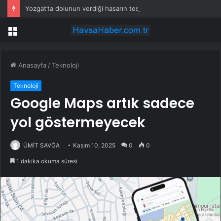
Yozgat’ta dolunun verdiği hasarın tespitine başlandı
Menü
Anasayfa
/
Teknoloji
Teknoloji
Google Maps artık sadece
yol göstermeyecek
ÜMİT SAVĞA
Kasım 10, 2025
0
0
1 dakika okuma süresi