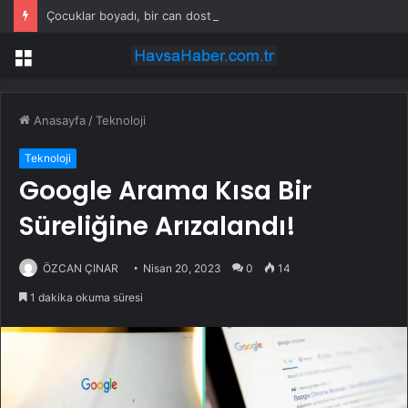
Çocuklar boyadı, bir can dost yeni yuvasına kavuştu
Menü
Anasayfa
/
Teknoloji
Teknoloji
Google Arama Kısa Bir
Süreliğine Arızalandı!
ÖZCAN ÇINAR
Nisan 20, 2023
0
14
1 dakika okuma süresi