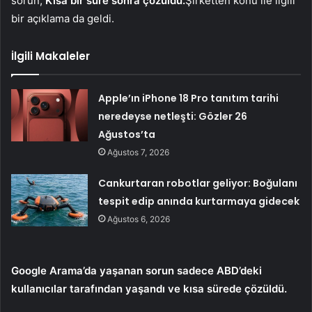
sorun,
Kısa bir süre sonra çözüldü.
Şirketten konu ile ilgili
bir açıklama da geldi.
İlgili Makaleler
Apple’ın iPhone 18 Pro tanıtım tarihi
neredeyse netleşti: Gözler 26
Ağustos’ta
Ağustos 7, 2026
Cankurtaran robotlar geliyor: Boğulanı
tespit edip anında kurtarmaya gidecek
Ağustos 6, 2026
Google Arama’da yaşanan sorun sadece ABD’deki
kullanıcılar tarafından yaşandı ve kısa sürede çözüldü.