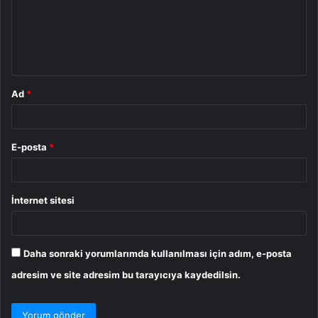
u
m
*
Ad
*
E-posta
*
İnternet sitesi
Daha sonraki yorumlarımda kullanılması için adım, e-posta
adresim ve site adresim bu tarayıcıya kaydedilsin.