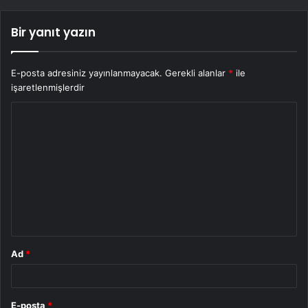
Bir yanıt yazın
E-posta adresiniz yayınlanmayacak.
Gerekli alanlar
*
ile
işaretlenmişlerdir
Y
o
r
u
m
*
Ad
*
E-posta
*