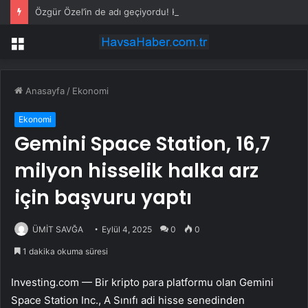
Özgür Özel’in de adı geçiyordu! Kılıçdaroğlu ihraç tartışmalarına noktayı koydu
Menü
Anasayfa
/
Ekonomi
Ekonomi
Gemini Space Station, 16,7
milyon hisselik halka arz
için başvuru yaptı
ÜMİT SAVĞA
Eylül 4, 2025
0
0
1 dakika okuma süresi
Investing.com — Bir kripto para platformu olan Gemini
Space Station Inc., A Sınıfı adi hisse senedinden