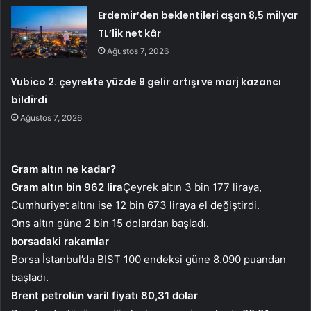
Erdemir’den beklentileri aşan 8,5 milyar
TL’lik net kâr
Ağustos 7, 2026
Yubico 2. çeyrekte yüzde 9 gelir artışı ve marj kazancı
bildirdi
Ağustos 7, 2026
Gram altın ne kadar?
Gram altın bin 962 lira
Çeyrek altın 3 bin 177 liraya,
Cumhuriyet altını ise 12 bin 673 liraya el değiştirdi.
Ons altın güne 2 bin 15 dolardan başladı.
borsadaki rakamlar
Borsa İstanbul’da BIST 100 endeksi güne 8.090 puandan
başladı.
Brent petrolün varil fiyatı 80,31 dolar