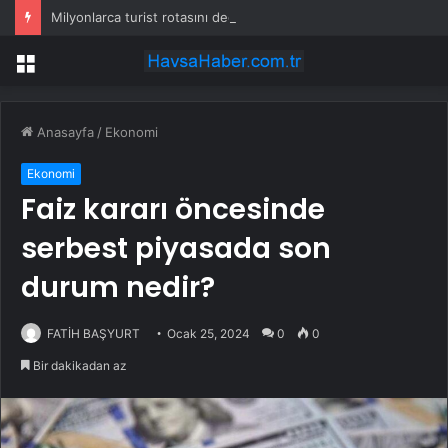
Milyonlarca turist rotasını değiştirdi: Herkes bu 3 ülkeye gidiyor
Menü
Anasayfa
/
Ekonomi
Ekonomi
Faiz kararı öncesinde
serbest piyasada son
durum nedir?
FATİH BAŞYURT
Ocak 25, 2024
0
0
Bir dakikadan az