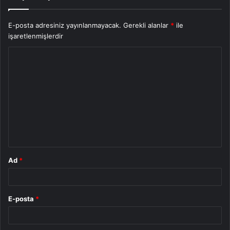
E-posta adresiniz yayınlanmayacak.
Gerekli alanlar
*
ile
işaretlenmişlerdir
Y
o
r
u
m
*
Ad
*
E-posta
*