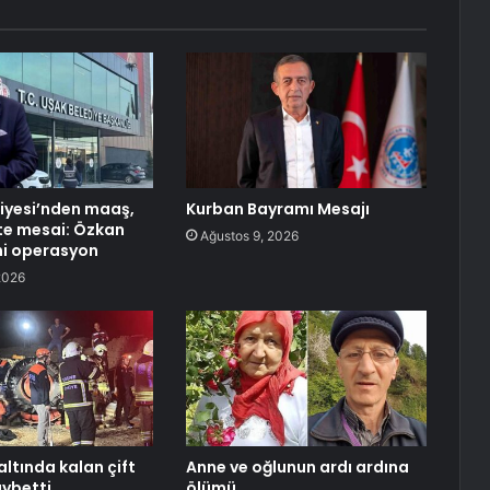
iyesi’nden maaş,
Kurban Bayramı Mesajı
tte mesai: Özkan
Ağustos 9, 2026
ni operasyon
2026
altında kalan çift
Anne ve oğlunun ardı ardına
aybetti
ölümü