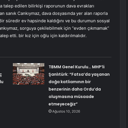
talep edilen bilirkişi raporunun dava evrakları
şan sanık Cankıymaz, dava dosyasında yer alan raporla
. Bir süredir ev hapsinde kaldığını ve bu durumun sosyal
Cankıymaz, sorguya çekilebilmek için “evden çıkmamak”
p etti. bir kız için oğlu için kaldırılmalıdır.
TBMM Genel Kurulu… MHP’li
ç
Şanlıtürk: “Fatsa’da yaşanan
du
doğa katliamının bir
benzerinin daha Ordu’da
oluşmasına müsaade
etmeyeceğiz”
Ağustos 10, 2026