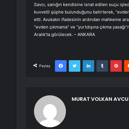
Savcı, sanığın kendisine isnat edilen suçu işl
kuvvetli şüphe bulunduğunu belirterek, “evden 
etti. Avukatın ifadesinin ardından mahkeme ara 
“evden çıkmama” ve “yurtdışına çıkma yasağı”n
Aralık’ta görülecek. – ANKARA
Facebook
Twitter
LinkedIn
Tumblr
Pint
Paylaş
MURAT VOLKAN AVCU