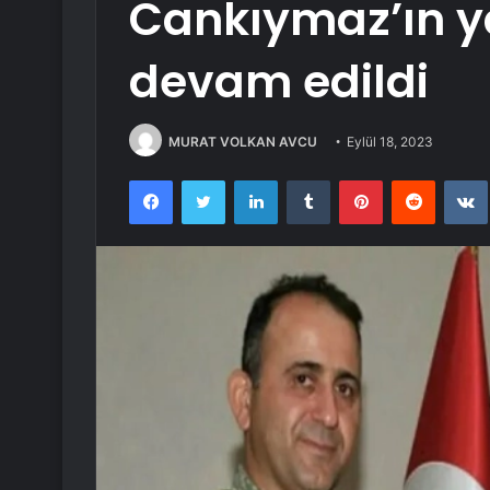
Cankıymaz’ın 
devam edildi
MURAT VOLKAN AVCU
Eylül 18, 2023
Facebook
Twitter
LinkedIn
Tumblr
Pinterest
Reddit