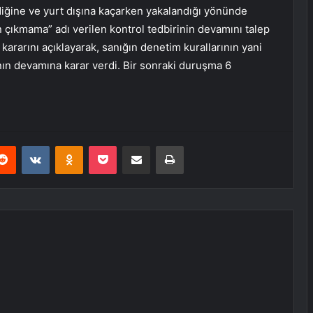
ediğine ve yurt dışına kaçarken yakalandığı yönünde
çıkmama” adı verilen kontrol tedbirinin devamını talep
kararını açıklayarak, sanığın denetim kurallarının yani
ın devamına karar verdi. Bir sonraki duruşma 6
erest
Reddit
VKontakte
Odnoklassniki
Pocket
E-Posta ile paylaş
Yazdır