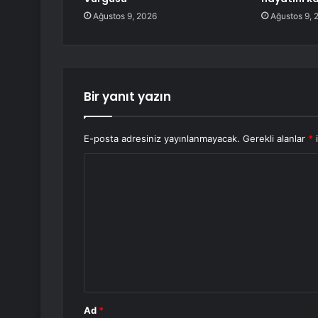
Ağustos 9, 2026
Ağustos 9, 
Bir yanıt yazın
E-posta adresiniz yayınlanmayacak.
Gerekli alanlar
*
i
Y
o
r
u
m
*
Ad
*