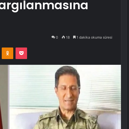
yargılanmasına
0
18
1 dakika okuma süresi
VKontakte
Odnoklassniki
Pocket