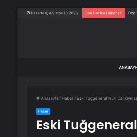
Özgü
Pazartesi, Ağustos 10 2026
Son Dakika Haberleri
ANASAY
Anasayfa
/
Haber
/
Eski Tuğgeneral Nuri Cankıymaz
Haber
Eski Tuğgeneral