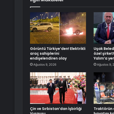
Görüntü Türkiye’den! Elektrikli
Uşak Beled
araç sahiplerini
özel şirke
endişelendiren olay
Yalım’a ye
Ağustos 9, 2026
Ağustos 9, 
Çin ve Sırbistan’dan İşbirliği
Traktörün 
Vurgusu
hayatını k