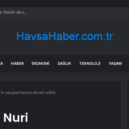
r Özel’in de adı geçiyordu! Kılıçdaroğlu ihraç tartışmalarına noktayı koyd
FA
HABER
EKONOMI
SAĞLIK
TEKNOLOJI
YAŞAM
’ın yargılanmasına devam edildi
 Nuri