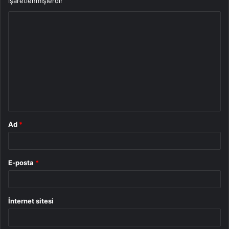
işaretlenmişlerdir
Y
o
r
u
m
*
Ad
*
E-posta
*
İnternet sitesi