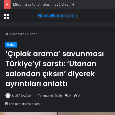
Milyonlarca turist rotasını değiştirdi: Herkes bu 3 ülkeye gidiyor
Menü
Anasayfa
/
Haber
Haber
‘Çıplak arama’ savunması
Türkiye’yi sarstı: ‘Utanan
salondan çıksın’ diyerek
ayrıntıları anlattı
ÜMİT SAVĞA
Temmuz 6, 2026
0
0
1 dakika okuma süresi