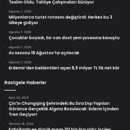
Teslim Oldu, Tahliye Çalışmaları Sürüyor
Ağustos 7, 2026
Milyonlarca turist rotasını değiştirdi: Herkes bu 3
ülkeye gidiyor
Ağustos 7, 2026
Çocuklar boyadı, bir can dost yeni yuvasına kavuştu
Ağustos 7, 2026
Av sezonu 18 Ağustos’ta açılacak
Ağustos 7, 2026
Erdemir’den beklentileri aşan 8,5 milyar TL’lik net kâr
Rastgele Haberler
Mart 24, 2024
Çin’in Chongqing Şehrindeki Bu Sıra Dışı Yapıları
Görünce Gerçeklik Algınız Bozulacak: Evlerin İçinden
Tren Geçiyor!
Temmuz 18, 2026
Fabrikada en düşük maaş 110 bin lira oldu: İşçiler