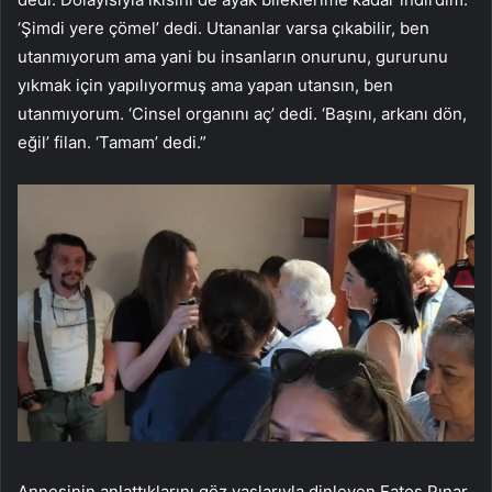
‘Şimdi yere çömel’ dedi. Utananlar varsa çıkabilir, ben
utanmıyorum ama yani bu insanların onurunu, gururunu
yıkmak için yapılıyormuş ama yapan utansın, ben
utanmıyorum. ‘Cinsel organını aç’ dedi. ‘Başını, arkanı dön,
eğil’ filan. ‘Tamam’ dedi.”
Annesinin anlattıklarını göz yaşlarıyla dinleyen Fatoş Pınar