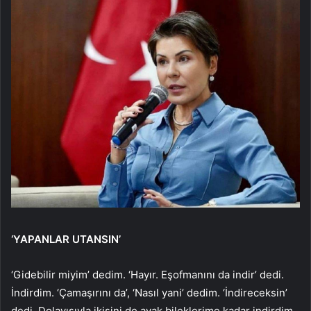
‘YAPANLAR UTANSIN’
‘Gidebilir miyim’ dedim. ‘Hayır. Eşofmanını da indir’ dedi.
İndirdim. ‘Çamaşırını da’, ‘Nasıl yani’ dedim. ‘İndireceksin’
dedi. Dolayısıyla ikisini de ayak bileklerime kadar indirdim.