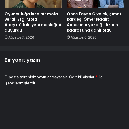
Oyunculuğa kısa bir mola
Önce Feyza Civelek, şimdi
verdi: Ezgi Mola
kardeşi Ömer Nadir:
Alaçatı’daki yeni mesleğini
Annesinin yazdığı dizinin
duyurdu
kadrosuna dahil oldu
Ağustos 7, 2026
Ağustos 6, 2026
Bir yanıt yazın
E-posta adresiniz yayınlanmayacak.
Gerekli alanlar
*
ile
işaretlenmişlerdir
Y
o
r
u
m