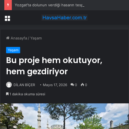
Yozgat’ta dolunun verdiği hasarın tespitine başlandı
Menü
Anasayfa
/
Yaşam
Yaşam
Bu proje hem okutuyor,
hem gezdiriyor
DİLAN BİÇER
Mayıs 17, 2026
0
0
1 dakika okuma süresi