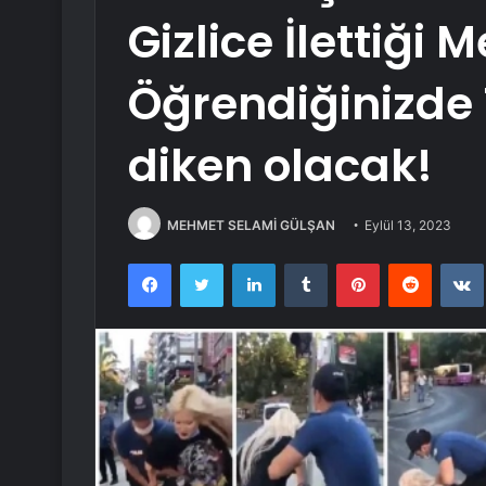
Gizlice İlettiği
Öğrendiğinizde 
diken olacak!
MEHMET SELAMİ GÜLŞAN
Eylül 13, 2023
Facebook
Twitter
LinkedIn
Tumblr
Pinterest
Reddit