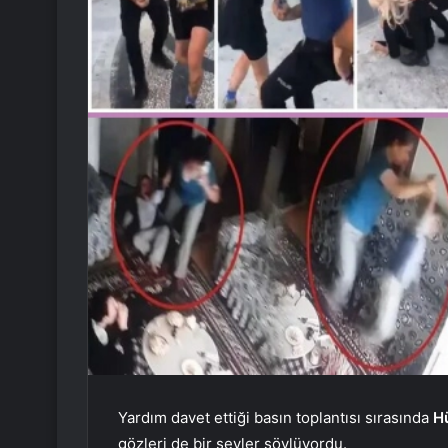
Yardım davet ettiği basın toplantısı sırasında
Hü
gözleri de bir şeyler söylüyordu.