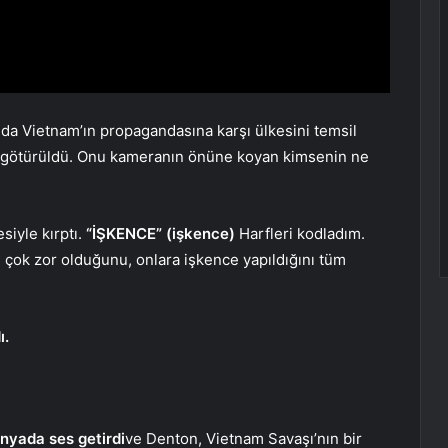
nda Vietnam’ın propagandasına karşı ülkesini temsil
na götürüldü. Onu kameranın önüne koyan kimsenin ne
siyle kırptı.
“İŞKENCE” (işkence)
Harfleri kodladım.
ın çok zor olduğunu, onlara işkence yapıldığını tüm
ı.
nyada ses getirdi
ve Denton, Vietnam Savaşı’nın bir