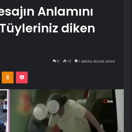
 Mesajın Anlamını
Tüyleriniz diken
0
12
1 dakika okuma süresi
VKontakte
Odnoklassniki
Pocket