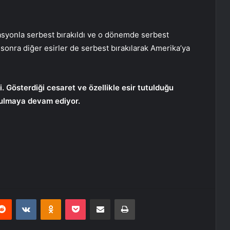
asyonla serbest bırakıldı ve o dönemde serbest
onra diğer esirler de serbest bırakılarak Amerika’ya
. Gösterdiği cesaret ve özellikle esir tutulduğu
şulmaya devam ediyor.
erest
Reddit
VKontakte
Odnoklassniki
Pocket
E-Posta ile paylaş
Yazdır