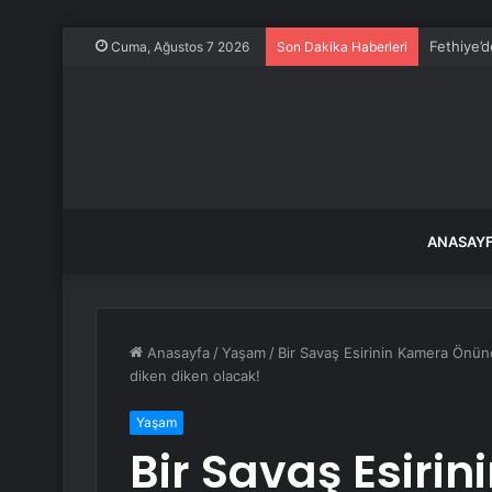
Milyonlar
Cuma, Ağustos 7 2026
Son Dakika Haberleri
ANASAY
Anasayfa
/
Yaşam
/
Bir Savaş Esirinin Kamera Önünd
diken diken olacak!
Yaşam
Bir Savaş Esir