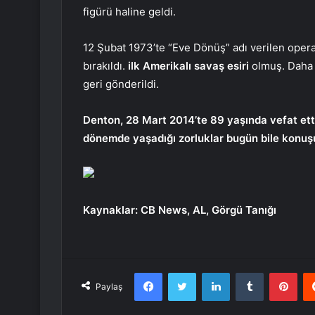
figürü haline geldi.
12 Şubat 1973’te “Eve Dönüş” adı verilen oper
bırakıldı.
ilk Amerikalı savaş esiri
olmuş. Daha s
geri gönderildi.
Denton, 28 Mart 2014’te 89 yaşında vefat etti
dönemde yaşadığı zorluklar bugün bile konu
Kaynaklar: CB News, AL, Görgü Tanığı
Facebook
Twitter
LinkedIn
Tumblr
Pint
Paylaş