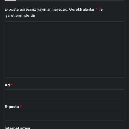
E-posta adresiniz yayınlanmayacak.
Gerekli alanlar
*
ile
işaretlenmişlerdir
Y
o
r
u
m
*
Ad
*
E-posta
*
İnternet sitesi