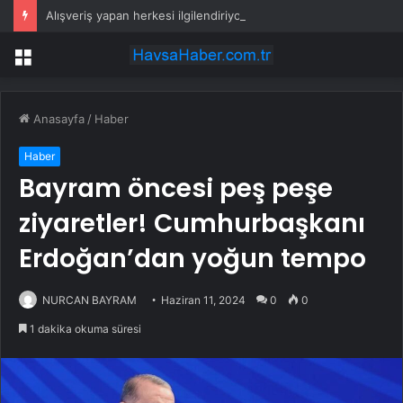
Alışveriş yapan herkesi ilgilendiriyor: 1 Ağustos’ta tüm dijital kurallar değişiyor
Menü
Anasayfa
/
Haber
Haber
Bayram öncesi peş peşe
ziyaretler! Cumhurbaşkanı
Erdoğan’dan yoğun tempo
NURCAN BAYRAM
Haziran 11, 2024
0
0
1 dakika okuma süresi