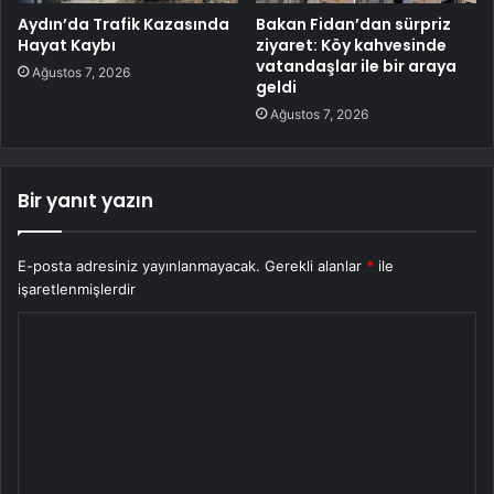
Aydın’da Trafik Kazasında
Bakan Fidan’dan sürpriz
Hayat Kaybı
ziyaret: Köy kahvesinde
vatandaşlar ile bir araya
Ağustos 7, 2026
geldi
Ağustos 7, 2026
Bir yanıt yazın
E-posta adresiniz yayınlanmayacak.
Gerekli alanlar
*
ile
işaretlenmişlerdir
Y
o
r
u
m