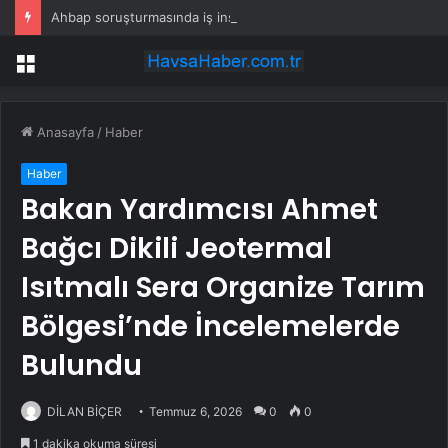
Ahbap soruşturmasında iş insanı Hüseyin Başaran’a tutuklama talebi
Menü
Anasayfa
/
Haber
Haber
Bakan Yardımcısı Ahmet
Bağcı Dikili Jeotermal
Isıtmalı Sera Organize Tarım
Bölgesi’nde İncelemelerde
Bulundu
DİLAN BİÇER
Temmuz 6, 2026
0
0
1 dakika okuma süresi