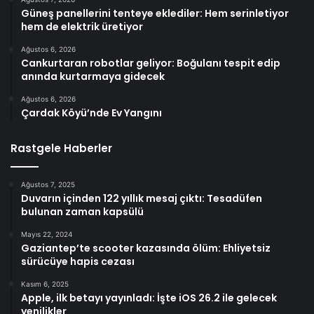
Güneş panellerini tenteye eklediler: Hem serinletiyor
hem de elektrik üretiyor
Ağustos 6, 2026
Cankurtaran robotlar geliyor: Boğulanı tespit edip
anında kurtarmaya gidecek
Ağustos 6, 2026
Çardak Köyü’nde Ev Yangını
Rastgele Haberler
Ağustos 7, 2025
Duvarın içinden 122 yıllık mesaj çıktı: Tesadüfen
bulunan zaman kapsülü
Mayıs 22, 2024
Gaziantep’te scooter kazasında ölüm: Ehliyetsiz
sürücüye hapis cezası
Kasım 6, 2025
Apple, ilk betayı yayınladı: İşte iOS 26.2 ile gelecek
yenilikler