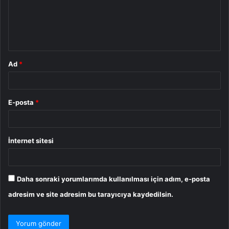
u
m
*
Ad
*
E-posta
*
İnternet sitesi
Daha sonraki yorumlarımda kullanılması için adım, e-posta
adresim ve site adresim bu tarayıcıya kaydedilsin.