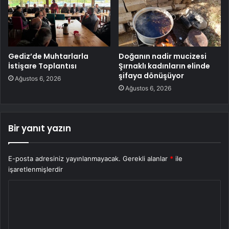
Gediz’de Muhtarlarla
Doğanın nadir mucizesi
İstişare Toplantısı
Şırnaklı kadınların elinde
şifaya dönüşüyor
Ağustos 6, 2026
Ağustos 6, 2026
Bir yanıt yazın
E-posta adresiniz yayınlanmayacak.
Gerekli alanlar
*
ile
işaretlenmişlerdir
Y
o
r