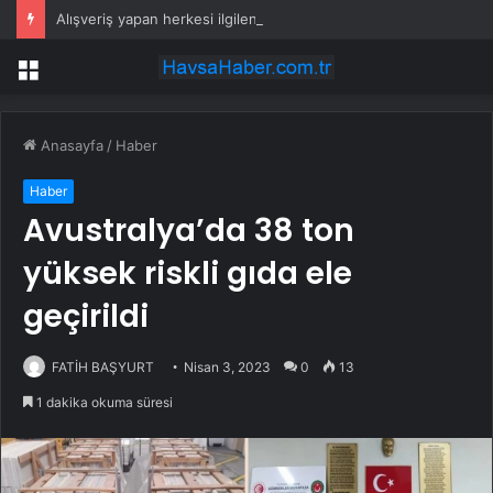
Alışveriş yapan herkesi ilgilendiriyor: 1 Ağustos’ta tüm dijital kurallar değişiyor
Menü
Anasayfa
/
Haber
Haber
Avustralya’da 38 ton
yüksek riskli gıda ele
geçirildi
FATİH BAŞYURT
Nisan 3, 2023
0
13
1 dakika okuma süresi