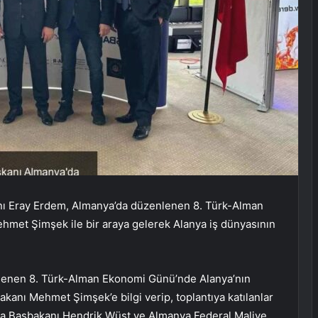
nı Eray Erdem, Almanya’da düzenlenen 8. Türk-Alman
met Şimşek ile bir araya gelerek Alanya iş dünyasının
enen 8. Türk-Alman Ekonomi Günü’nde Alanya’nın
 Bakanı Mehmet Şimşek’e bilgi verip, toplantıya katılanlar
ya Başbakanı Hendrik Wüst ve Almanya Federal Maliye