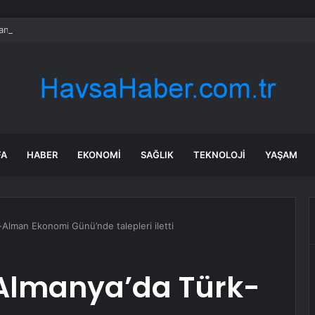
ntısına figüran taşıyan ajans sahibi yandaş Abdülkadir Selvi’yi bile çilede
FA
HABER
EKONOMI
SAĞLIK
TEKNOLOJI
YAŞAM
Alman Ekonomi Günü’nde talepleri iletti
Almanya’da Türk-