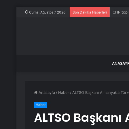
CHP topla
Cuma, Ağustos 7 2026
Son Dakika Haberleri
ANASAY
Anasayfa
/
Haber
/
ALTSO Başkanı Almanya’da Türk-
Haber
ALTSO Başkanı 