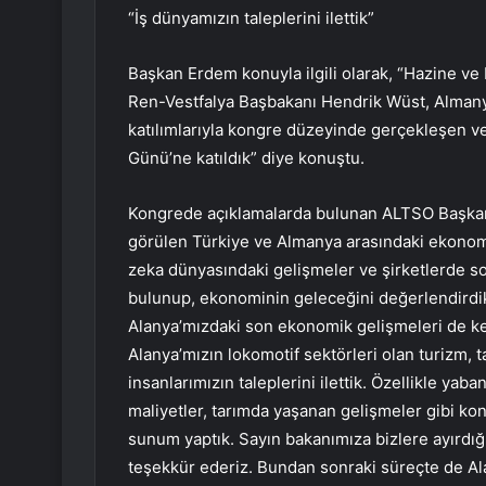
“İş dünyamızın taleplerini ilettik”
Başkan Erdem konuyla ilgili olarak, “Hazine 
Ren-Vestfalya Başbakanı Hendrik Wüst, Almanya
katılımlarıyla kongre düzeyinde gerçekleşen 
Günü’ne katıldık” diye konuştu.
Kongrede açıklamalarda bulunan ALTSO Başkanı
görülen Türkiye ve Almanya arasındaki ekonomik f
zeka dünyasındaki gelişmeler ve şirketlerde so
bulunup, ekonominin geleceğini değerlendirdi
Alanya’mızdaki son ekonomik gelişmeleri de ken
Alanya’mızın lokomotif sektörleri olan turizm, tar
insanlarımızın taleplerini ilettik. Özellikle yab
maliyetler, tarımda yaşanan gelişmeler gibi ko
sunum yaptık. Sayın bakanımıza bizlere ayırdığı 
teşekkür ederiz. Bundan sonraki süreçte de Ala