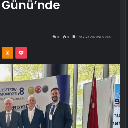
 Günü’nde
0
0
1 dakika okuma süresi
VKontakte
Odnoklassniki
Pocket