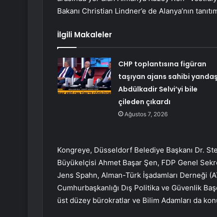
Bakanı Christian Lindner’e de Alanya’nın tanıtım
İlgili Makaleler
CHP toplantısına figüran
taşıyan ajans sahibi yanda
Abdülkadir Selvi’yi bile
çileden çıkardı
Ağustos 7, 2026
Kongreye, Düsseldorf Belediye Başkanı Dr. Ste
Büyükelçisi Ahmet Başar Şen, FDP Genel Sekret
Jens Spahn, Alman-Türk İşadamları Derneği (AT
Cumhurbaşkanlığı Dış Politika ve Güvenlik Başd
üst düzey bürokratlar ve Bilim Adamları da konu