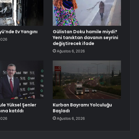
ü’nde Ev Yangını
Gülistan Doku hamile miydi?
Yeni tanıktan davanın seyrini
2026
değiştirecek ifade
Ağustos 6, 2026
ule Yüksel Şenler
Kurban Bayramı Yolculuğu
sına katıldı
Başladı
2026
Ağustos 6, 2026