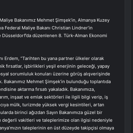
ve Maliye Bakanımız Mehmet Şimşek’in, Almanya Kuzey
 Federal Maliye Bakanı Christian Lindner’in
ve Düsseldorf’da düzenlenen 8. Türk-Alman Ekonomi
 Erdem, “Tarihten bu yana partner ülkeler olarak
ırsatlar, işbirlikleri yeşil enerjinin geleceği, yapay
syal sorumluluk konuları üzerine görüş alışverişinde
k. Bakanımız Mehmet Şimşek’in bulunduğu toplantıda
disine aktarma fırsatı yakaladık. Bakanımıza,
ım, inşaat ve emlak sektörleri ile ilgili bilgi verip, iş
ancıya mülk, turizmde yüksek vergi kesintileri, artan
nularda birinci ağızdan Sayın Bakanımıza güzel bir
değerli vakitleri ve taleplerimize olan ilgisi nedeniyle
nya’mızın taleplerinin en üst düzeyde takipçisi olmaya