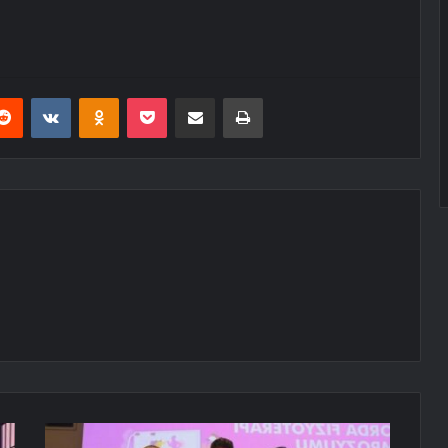
erest
Reddit
VKontakte
Odnoklassniki
Pocket
E-Posta ile paylaş
Yazdır