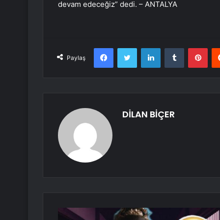
devam edeceğiz” dedi. – ANTALYA
Facebook
Twitter
LinkedIn
Tumblr
Pint
Paylaş
DİLAN BİÇER