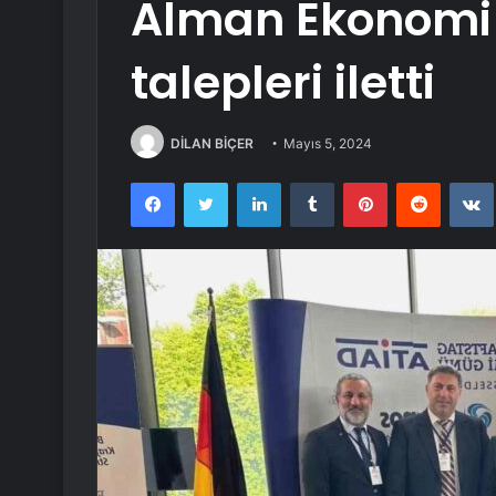
Alman Ekonomi
talepleri iletti
DİLAN BİÇER
Mayıs 5, 2024
Facebook
Twitter
LinkedIn
Tumblr
Pinterest
Reddit