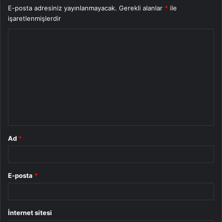
E-posta adresiniz yayınlanmayacak.
Gerekli alanlar
*
ile
işaretlenmişlerdir
Y
o
r
u
m
*
Ad
*
E-posta
*
İnternet sitesi