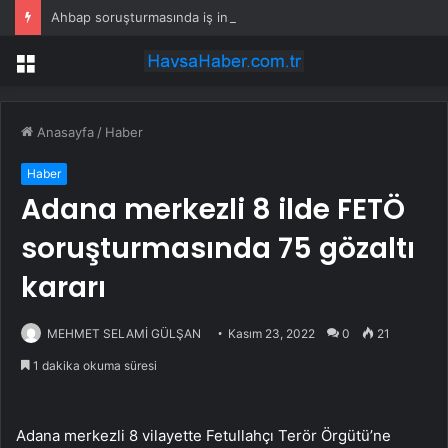
Ahbap soruşturmasında iş insanı Hüseyin Başaran’a tutuklama talebi
Menü
Anasayfa
/
Haber
Haber
Adana merkezli 8 ilde FETÖ
soruşturmasında 75 gözaltı
kararı
MEHMET SELAMİ GÜLŞAN
Kasım 23, 2022
0
21
1 dakika okuma süresi
Adana merkezli 8 vilayette Fetullahçı Terör Örgütü’ne