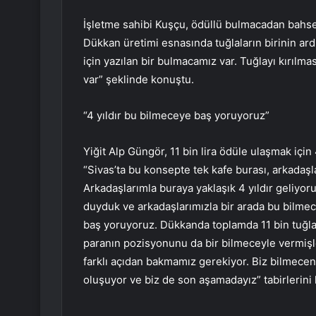
İşletme sahibi Kuşçu, ödüllü bulmacadan bahse
Dükkan üretimi esnasında tuğlaların birinin ard
için yazılan bir bulmacamız var. Tuğlayı kırılma
var” şeklinde konuştu.
“4 yıldır bu bilmeceye baş yoruyoruz”
Yiğit Alp Güngör, 11 bin lira ödüle ulaşmak içi
“Sivas’ta bu konsepte tek kafe burası, arkada
Arkadaşlarımla buraya yaklaşık 4 yıldır geliyo
duyduk ve arkadaşlarımızla bir arada bu bilmec
baş yoruyoruz. Dükkanda toplamda 11 bin tuğla v
paranın pozisyonunu da bir bilmeceyle vermişle
farklı açıdan bakmamız gerekiyor. Biz bilmece
oluşuyor ve biz de son aşamadayız” tabirlerini 