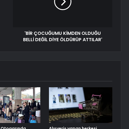
'BİR ÇOCUĞUMU KİMDEN OLDUĞU
BELLİ DEĞİL DİYE ÖLDÜRÜP ATTILAR'
 Otogarında
Alışveriş yapan herkesi