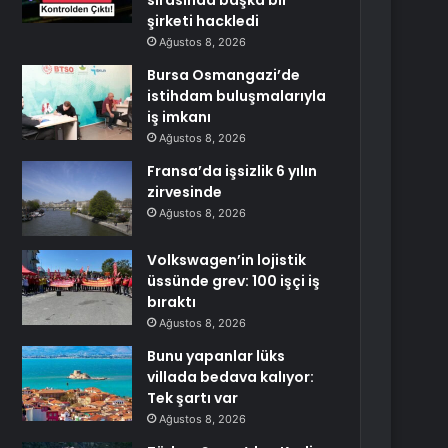
sırasında başka bir
şirketi hackledi
Ağustos 8, 2026
Bursa Osmangazi’de
istihdam buluşmalarıyla
iş imkanı
Ağustos 8, 2026
Fransa’da işsizlik 6 yılın
zirvesinde
Ağustos 8, 2026
Volkswagen’in lojistik
üssünde grev: 100 işçi iş
bıraktı
Ağustos 8, 2026
Bunu yapanlar lüks
villada bedava kalıyor:
Tek şartı var
Ağustos 8, 2026