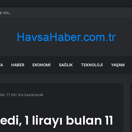
 soruşturmasında iş insanı Hüseyin Başaran’a tutuklama talebi
FA
HABER
EKONOMI
SAĞLIK
TEKNOLOJI
YAŞAM
ulan 11 bin lira kazanacak
di, 1 lirayı bulan 11