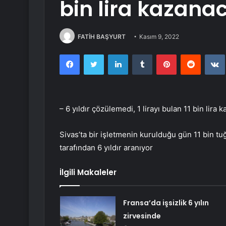
bin lira kazana
FATİH BAŞYURT
Kasım 9, 2022
Facebook
Twitter
LinkedIn
Tumblr
Pinterest
Reddit
– 6 yıldır çözülemedi, 1 lirayı bulan 11 bin lira 
Sivas’ta bir işletmenin kurulduğu gün 11 bin tuğ
tarafından 6 yıldır aranıyor
İlgili Makaleler
Fransa’da işsizlik 6 yılın
zirvesinde