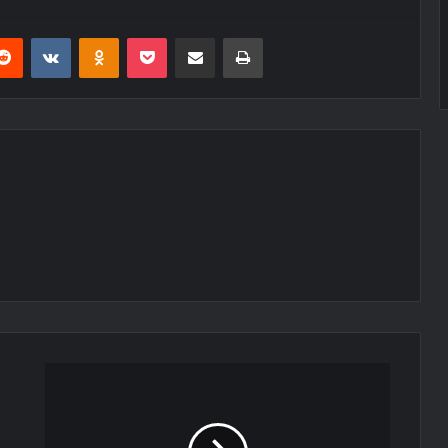
erest
Reddit
VKontakte
Odnoklassniki
Pocket
E-Posta ile paylaş
Yazdır