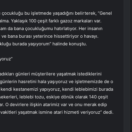
rı çocukluğu bu işletmede yaşadığını belirterek, “Genel
lma. Yaklaşık 100 çeşit farklı gazoz markaları var.
asam da bana çocukluğumu hatırlatıyor. Her insanın
ve bana burası yeterince hissettiriyor o havayı.
ukluğu burada yaşıyorum” halinde konuştu.
yoruz”
adıkları günleri müşterilere yaşatmak istediklerini
 o günlerin hasretini hala yaşıyoruz ve işletmemizde de o
e kendi kestanemizi yapıyoruz, kendi leblebimizi burada
şekerleri, leblebi tozu, eskiye dönük olarak 140 çeşit
. O devirlere ilişkin atarimiz var ve onu merak edip
 o vakitleri yaşatmak ismine atari hizmeti veriyoruz” dedi.