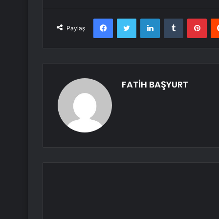
Facebook
Twitter
LinkedIn
Tumblr
Pint
Paylaş
FATİH BAŞYURT