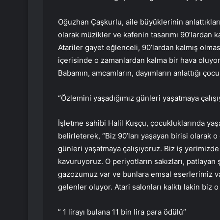
Oğuzhan Çaşkurlu, aile büyüklerinin anlattıkla
olarak müzikler ve kafenin tasarımı 90’lardan ka
Atariler gayet eğlenceli, 90’lardan kalmış olm
içerisinde o zamanlardan kalma bir hava oluyor 
Babamın, amcamların, dayımların anlattığı çoc
“Özlemini yaşadığımız günleri yaşatmaya çalışı
İşletme sahibi Halil Kuşçu, çocukluklarında yaş
belirleterek, “Biz 90’ları yaşayan birisi olarak
günleri yaşatmaya çalışıyoruz. Biz iş yerimizd
kavuruyoruz. O periyotların sakızları, patlayan 
gazozumuz var ve bunlara emsal eserlerimiz var
gelenler oluyor. Atari salonları kalktı lakin biz
” 1 lirayı bulana 11 bin lira para ödülü”