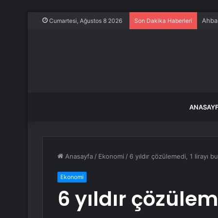
Ahbap
Cumartesi, Ağustos 8 2026
Son Dakika Haberleri
ANASAY
Anasayfa
/
Ekonomi
/
6 yıldır çözülemedi, 1 lirayı b
Ekonomi
6 yıldır çözüleme