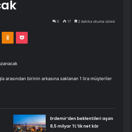
cak
0
17
2 dakika okuma süresi
VKontakte
Odnoklassniki
Pocket
kazanacak
la arasından birinin arkasına saklanan 1 lira müşteriler
Erdemir’den beklentileri aşan
8,5 milyar TL’lik net kâr