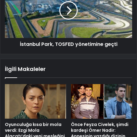
İstanbul Park, TOSFED yönetimine geçti
İlgili Makaleler
Oyunculuğa kısa bir mola
Önce Feyza Civelek, şimdi
verdi: Ezgi Mola
kardeşi Ömer Nadir:
Alaçatı’daki yeni mesleğini
Annesinin yazdığı dizinin