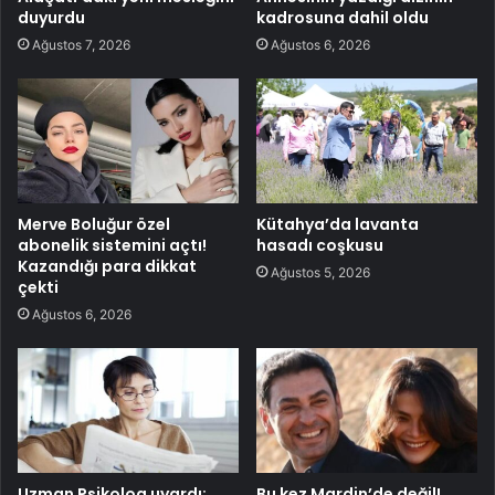
duyurdu
kadrosuna dahil oldu
Ağustos 7, 2026
Ağustos 6, 2026
Merve Boluğur özel
Kütahya’da lavanta
abonelik sistemini açtı!
hasadı coşkusu
Kazandığı para dikkat
Ağustos 5, 2026
çekti
Ağustos 6, 2026
Uzman Psikolog uyardı:
Bu kez Mardin’de değil!