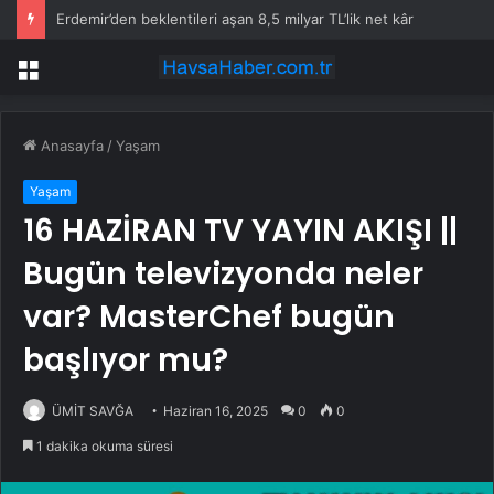
Erdemir’den beklentileri aşan 8,5 milyar TL’lik net kâr
Menü
Anasayfa
/
Yaşam
Yaşam
16 HAZİRAN TV YAYIN AKIŞI ||
Bugün televizyonda neler
var? MasterChef bugün
başlıyor mu?
ÜMİT SAVĞA
Haziran 16, 2025
0
0
1 dakika okuma süresi