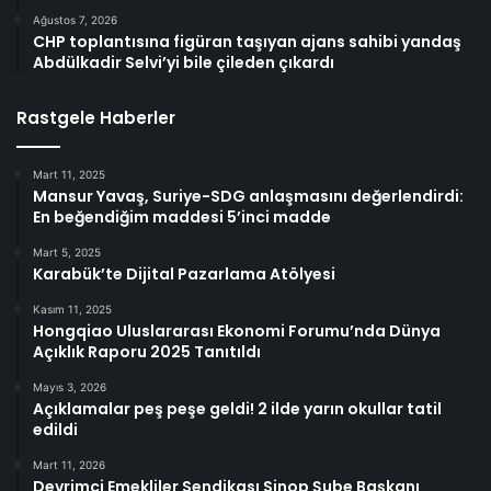
Ağustos 7, 2026
CHP toplantısına figüran taşıyan ajans sahibi yandaş
Abdülkadir Selvi’yi bile çileden çıkardı
Rastgele Haberler
Mart 11, 2025
Mansur Yavaş, Suriye-SDG anlaşmasını değerlendirdi:
En beğendiğim maddesi 5’inci madde
Mart 5, 2025
Karabük’te Dijital Pazarlama Atölyesi
Kasım 11, 2025
Hongqiao Uluslararası Ekonomi Forumu’nda Dünya
Açıklık Raporu 2025 Tanıtıldı
Mayıs 3, 2026
Açıklamalar peş peşe geldi! 2 ilde yarın okullar tatil
edildi
Mart 11, 2026
Devrimci Emekliler Sendikası Sinop Şube Başkanı