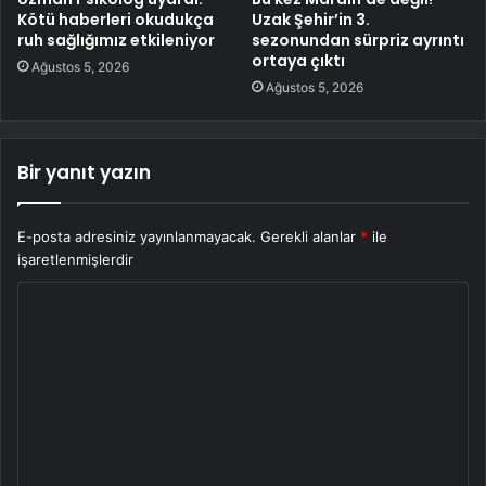
Kötü haberleri okudukça
Uzak Şehir’in 3.
ruh sağlığımız etkileniyor
sezonundan sürpriz ayrıntı
ortaya çıktı
Ağustos 5, 2026
Ağustos 5, 2026
Bir yanıt yazın
E-posta adresiniz yayınlanmayacak.
Gerekli alanlar
*
ile
işaretlenmişlerdir
Y
o
r
u
m
*