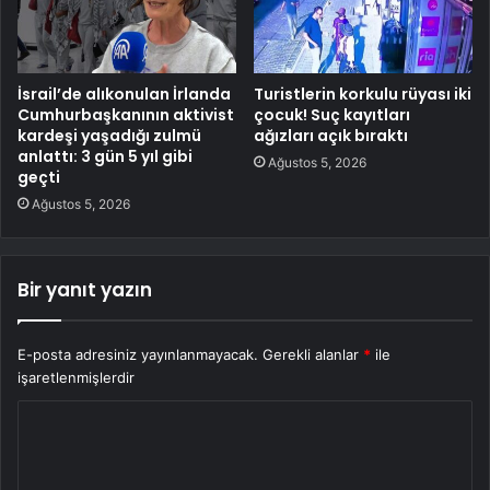
İsrail’de alıkonulan İrlanda
Turistlerin korkulu rüyası iki
Cumhurbaşkanının aktivist
çocuk! Suç kayıtları
kardeşi yaşadığı zulmü
ağızları açık bıraktı
anlattı: 3 gün 5 yıl gibi
Ağustos 5, 2026
geçti
Ağustos 5, 2026
Bir yanıt yazın
E-posta adresiniz yayınlanmayacak.
Gerekli alanlar
*
ile
işaretlenmişlerdir
Y
o
r