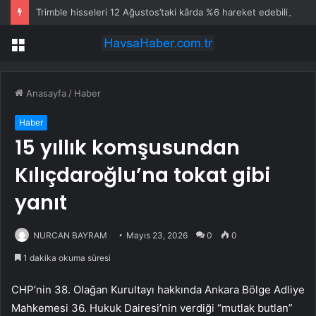
Trimble hisseleri 12 Ağustos’taki kârda %6 hareket edebilir
Menü
Anasayfa
/
Haber
Haber
15 yıllık komşusundan
Kılıçdaroğlu’na tokat gibi
yanıt
NURCAN BAYRAM
Mayıs 23, 2026
0
0
1 dakika okuma süresi
CHP’nin 38. Olağan Kurultayı hakkında Ankara Bölge Adliye
Mahkemesi 36. Hukuk Dairesi’nin verdiği “mutlak butlan”