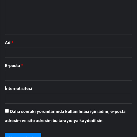
u
m
*
Ad
*
E-posta
*
İnternet sitesi
Daha sonraki yorumlarımda kullanılması için adım, e-posta
adresim ve site adresim bu tarayıcıya kaydedilsin.