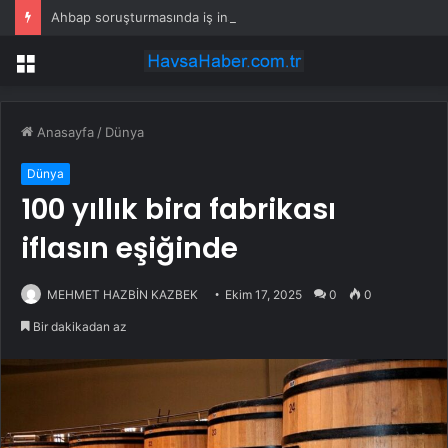
Ahbap soruşturmasında iş insanı Hüseyin Başaran’a tutuklama talebi
Menü
Anasayfa
/
Dünya
Dünya
100 yıllık bira fabrikası
iflasın eşiğinde
MEHMET HAZBİN KAZBEK
Ekim 17, 2025
0
0
Bir dakikadan az