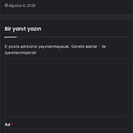
Ağustos 6, 2026
Bir yanıt yazın
E-posta adresiniz yayınlanmayacak.
Gerekli alanlar
*
ile
işaretlenmişlerdir
Y
o
r
u
m
*
Ad
*