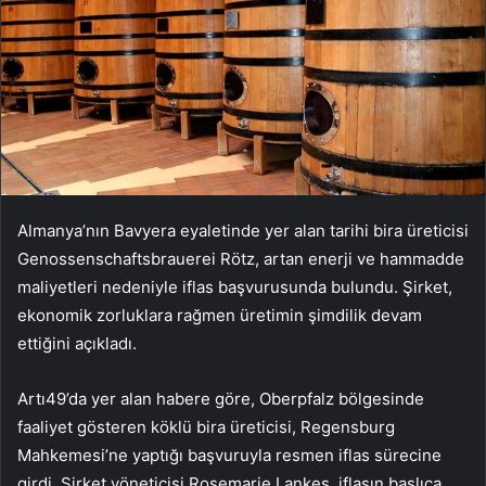
Almanya’nın Bavyera eyaletinde yer alan tarihi bira üreticisi
Genossenschaftsbrauerei Rötz, artan enerji ve hammadde
maliyetleri nedeniyle iflas başvurusunda bulundu. Şirket,
ekonomik zorluklara rağmen üretimin şimdilik devam
ettiğini açıkladı.
Artı49’da yer alan habere göre, Oberpfalz bölgesinde
faaliyet gösteren köklü bira üreticisi, Regensburg
Mahkemesi’ne yaptığı başvuruyla resmen iflas sürecine
girdi. Şirket yöneticisi Rosemarie Lankes, iflasın başlıca